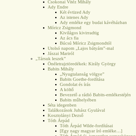
Csokonai Vitéz Mihály
Ady Endre
Két évtized Ady
Az istenes Ady
Ady emléke egy budai kávéházban
Móricz Zsigmond
Kivilágos kivirradtig
Az ács fia
Búcsú Móricz Zsigmondtól
Utolsó napom „Lajos bátyám”-mal
Jászai Mariról
„Társuk leszek”
Önéletrajztöredékek: Király György
Babits Mihály
„Nyugtalanság völgye”
Babits Goethe-fordítása
Gondolat és írás
A költő
Bevezető a rádió Babits-emlékestéjén
Babits műhelyében
Séta idegenben
Találkozások Juhász Gyulával
Kosztolányi Dezső
Tóth Árpád
Tóth Árpád Wilde-fordításai
[Egy nagy magyar író emléke…]
Tóth Árpád új, ismeretlen verseskönyve