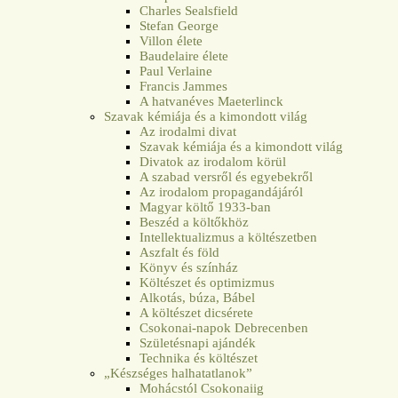
Charles Sealsfield
Stefan George
Villon élete
Baudelaire élete
Paul Verlaine
Francis Jammes
A hatvanéves Maeterlinck
Szavak kémiája és a kimondott világ
Az irodalmi divat
Szavak kémiája és a kimondott világ
Divatok az irodalom körül
A szabad versről és egyebekről
Az irodalom propagandájáról
Magyar költő 1933-ban
Beszéd a költőkhöz
Intellektualizmus a költészetben
Aszfalt és föld
Könyv és színház
Költészet és optimizmus
Alkotás, búza, Bábel
A költészet dicsérete
Csokonai-napok Debrecenben
Születésnapi ajándék
Technika és költészet
„Készséges halhatatlanok”
Mohácstól Csokonaiig