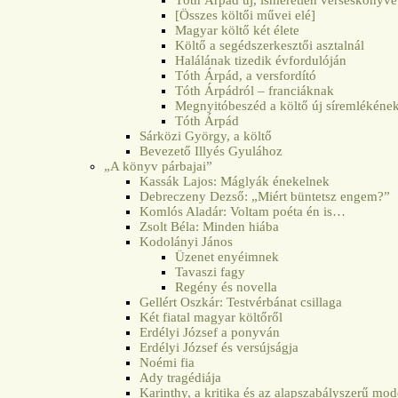
[Összes költői művei elé]
Magyar költő két élete
Költő a segédszerkesztői asztalnál
Halálának tizedik évfordulóján
Tóth Árpád, a versfordító
Tóth Árpádról – franciáknak
Megnyitóbeszéd a költő új síremlékének
Tóth Árpád
Sárközi György, a költő
Bevezető Illyés Gyulához
„A könyv párbajai”
Kassák Lajos: Máglyák énekelnek
Debreczeny Dezső: „Miért büntetsz engem?”
Komlós Aladár: Voltam poéta én is…
Zsolt Béla: Minden hiába
Kodolányi János
Üzenet enyéimnek
Tavaszi fagy
Regény és novella
Gellért Oszkár: Testvérbánat csillaga
Két fiatal magyar költőről
Erdélyi József a ponyván
Erdélyi József és versújságja
Noémi fia
Ady tragédiája
Karinthy, a kritika és az alapszabályszerű mo