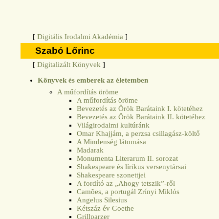
[
Digitális Irodalmi Akadémia
]
Szabó Lőrinc
[
Digitalizált Könyvek
]
Könyvek és emberek az életemben
A műfordítás öröme
A műfordítás öröme
Bevezetés az Örök Barátaink I. kötetéhez
Bevezetés az Örök Barátaink II. kötetéhez
Világirodalmi kultúránk
Omar Khajjám, a perzsa csillagász-költő
A Mindenség látomása
Madarak
Monumenta Literarum II. sorozat
Shakespeare és lírikus versenytársai
Shakespeare szonettjei
A fordító az „Ahogy tetszik”-ről
Camões, a portugál Zrínyi Miklós
Angelus Silesius
Kétszáz év Goethe
Grillparzer