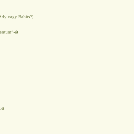
 Ady vagy Babits?]
mentum”-át
ött