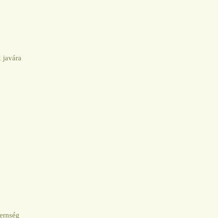
 javára
dernség