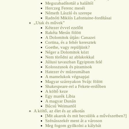
Megszabadítottál a haláltól
Herczeg Ferenc meséi
Németh László és szerepe
Radnóti Miklós Lafontaine-fordításai
„Utak és művek”
Kétezer évvel ezelőtt
Rakéta Merán fölött
A Dolomitok útján: Canazei
Cortina, és a fehér keresztek
Goethe, vagy repüljünk?
Néger a Dolomitok közt
Nem törődni az ablakokkal
Júliusi tavaszban Egyiptom felé
Kolosszusok és piramisok
Hatezer év múzeumában
A mamelukok végnapjai
Magyar szárnyakon Svájc fölött
Shakespeare-rel a Fekete-erdőben
A költő keze
Egy marék Líbia
A magyar Dunán
Búcsú Weimartól
A költő, az élet és az alkotás
[Mit akarok és mit becsülök a művészetben?]
Szénásszekér ment át a városon
Meg fogom gyilkolni a kályhát