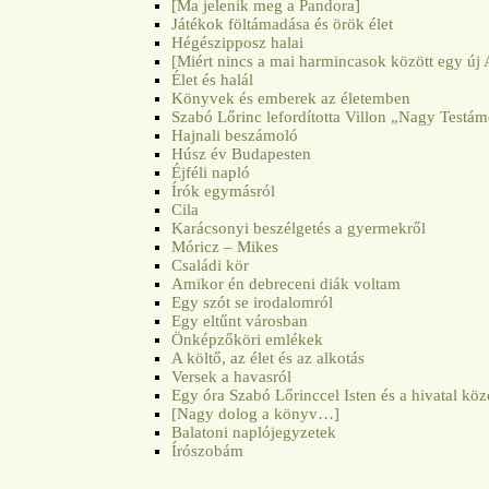
[Ma jelenik meg a Pandora]
Játékok föltámadása és örök élet
Hégészipposz halai
[Miért nincs a mai harmincasok között egy új
Élet és halál
Könyvek és emberek az életemben
Szabó Lőrinc lefordította Villon „Nagy Testá
Hajnali beszámoló
Húsz év Budapesten
Éjféli napló
Írók egymásról
Cila
Karácsonyi beszélgetés a gyermekről
Móricz – Mikes
Családi kör
Amikor én debreceni diák voltam
Egy szót se irodalomról
Egy eltűnt városban
Önképzőköri emlékek
A költő, az élet és az alkotás
Versek a havasról
Egy óra Szabó Lőrinccel Isten és a hivatal köz
[Nagy dolog a könyv…]
Balatoni naplójegyzetek
Írószobám