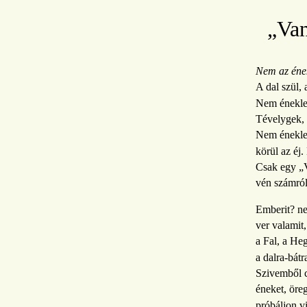
„Van
Nem az ének
A dal szül, 
Nem éneklek
Tévelygek, 
Nem énekle
körül az éj
Csak egy „V
vén számról
Emberit? ne
ver valamit,
a Fal, a Heg
a dalra-bátra
Szivemből c
éneket, öreg
próbáljon vi