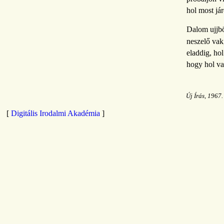
hol most jár
Dalom ujjbö
neszelő vak
eladdig, hol
hogy hol va
Új Írás, 1967. 
[
Digitális Irodalmi Akadémia
]