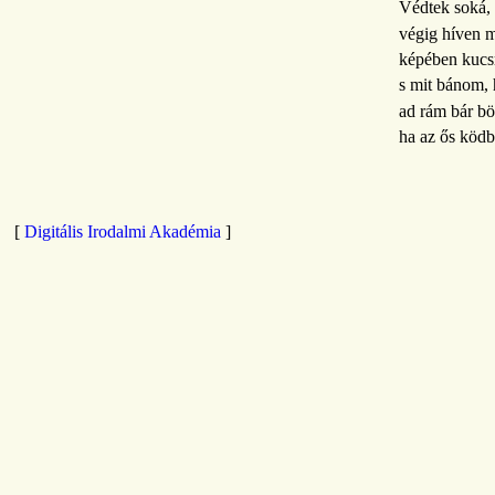
Védtek soká,
végig híven 
képében kucs
s mit bánom, 
ad rám bár b
ha az ős köd
[
Digitális Irodalmi Akadémia
]