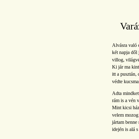
Vará
Alvásra való 
két napja dől 
villog, világv
Ki jár ma kin
itt a pusztán,
védte kucsma,
Adta mindket
rám is a vén 
Mint kicsi há
velem mozog
jártam benne
idején is alá s