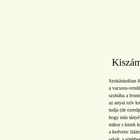
Kiszám
Szokástudóan fö
a vacsora-vend
szobába a front
az anyai szív k
tudja (de ezred
hogy más tányér
mikor s kinek l
a kedvenc falat
odaát, a sötétbe