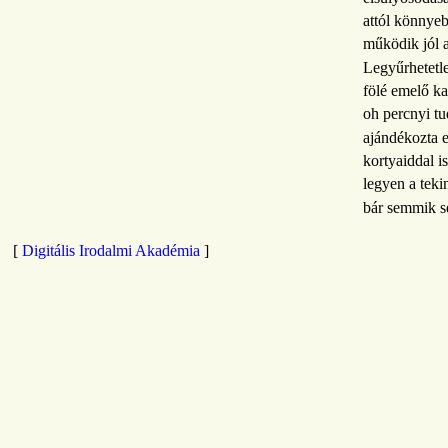
attól könnyeb
működik jól 
Legyűrhetetl
fölé emelő ka
oh percnyi tu
ajándékozta
kortyaiddal is
legyen a teki
bár semmik s
[
Digitális Irodalmi Akadémia
]