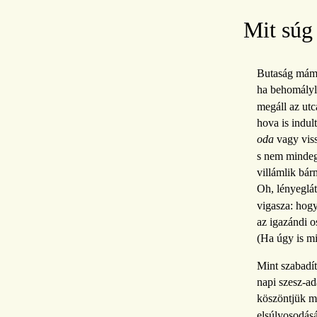
Mit súg
Butaság mám
ha behomályl
megáll az utc
hova is indul
oda
vagy vis
s nem mindeg
villámlik bár
Oh, lényeglá
vigasza: hog
az igazándi o
(Ha úgy is m
Mint szabadító
napi szesz-ad
köszöntjük m
elsúlyosodásá