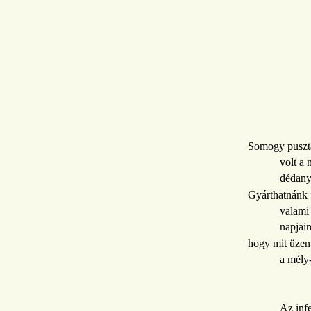
Somogy pusztá
volt a 
dédany
Gyárthatnánk –
valami 
napjai
hogy mit üzen 
a mély
Az infe