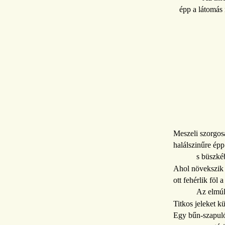
épp a látomás
Meszeli szorgos
halálszinűre ép
s büszké
Ahol növekszik
ott fehérlik föl a
Az elmúl
Titkos jeleket kü
Egy bűn-szapuló