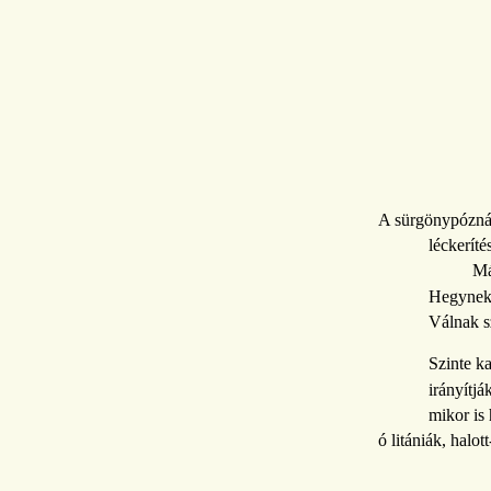
A sürgönypózná
léckeríté
Má
Hegynek
Válnak s
Szinte ka
irányítjá
mikor is 
ó litániák, halot