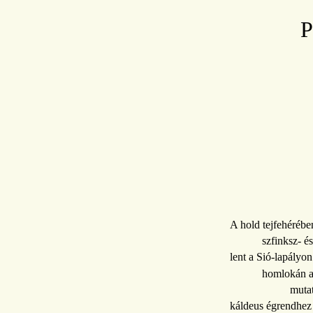
P
A hold tejfehéréb
szfinksz- é
lent a Sió-lapályo
homlokán a
mutat
káldeus égrendhez