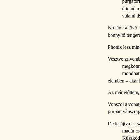
purgatór
értetné 
valami ti
No lám: a jövő i
könnyítő tengeré
Phőnix lesz min
Vesztve szivemb
megkönn
mondhatn
elemben – akár
Az már előttem
Vonszol a vonat,
porban vánszorg
De lesújtva is, 
madár cs
Küszködv