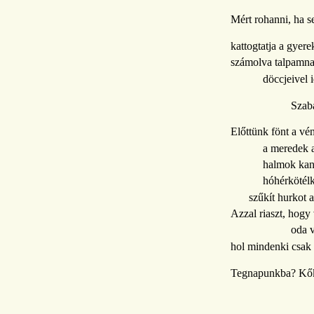
Mért rohanni, ha 
kattogtatja a gyere
számolva talpamna
döccjeivel 
Szab
Előttünk fönt a vé
a meredek 
halmok kan
hóhérkötélk
szűkít hurkot a
Azzal riaszt, hogy 
oda v
hol mindenki csak 
Tegnapunkba? Kő