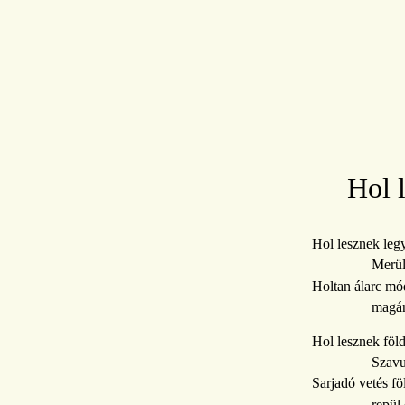
Hol 
Hol lesznek leg
Merül
Holtan álarc mó
magár
Hol lesznek föl
Szavu
Sarjadó vetés föl
repül