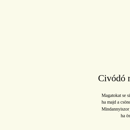
Civódó 
Magatokat se si
ha majd a csön
Mindannyiszo
ha ös