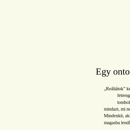
Egy onto
„Reáliátok” 
fetren
tombol
mindazt, mi n
Mindenkit, aki
magasba lendít