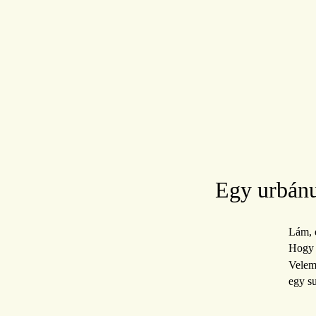
Egy urbánu
Lám, e
Hogy t
Velem,
egy su