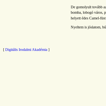
De gomolyult tovább az
bomba, lobogó város, p
helyett édes Camel-füst
Nyeltem is jóslatom, b
[
Digitális Irodalmi Akadémia
]