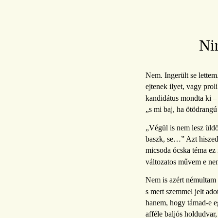
Ni
Nem. Ingerült se lettem
ejtenek ilyet, vagy prol
kandidátus mondta ki – 
„s mi baj, ha ötödrang
„Végül is nem lesz üldöz
baszk, se…” Azt hisze
micsoda ócska téma ez
változatos művem e nem
Nem is azért némultam e
s mert szemmel jelt ado
hanem, hogy támad-e e
afféle baljós holdudvar