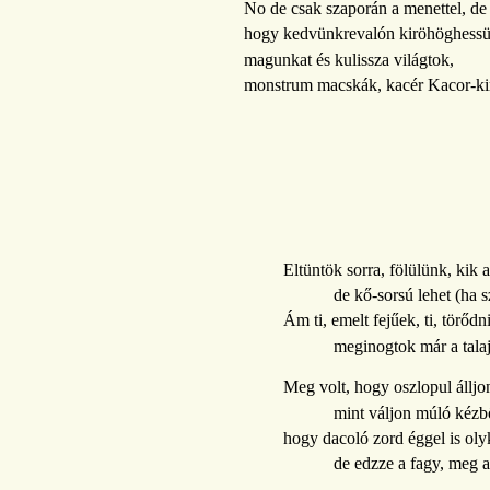
No de csak szaporán a menettel, de 
hogy kedvünkrevalón kiröhöghessü
magunkat és kulissza világtok,
monstrum macskák, kacér Kacor-ki
Eltüntök sorra, fölülünk, kik a
de kő-sorsú lehet (ha s
Ám ti, emelt fejűek, ti, törőd
meginogtok már a talajv
Meg volt, hogy oszlopul álljon
mint váljon múló kézbő
hogy dacoló zord éggel is oly
de edzze a fagy, meg a