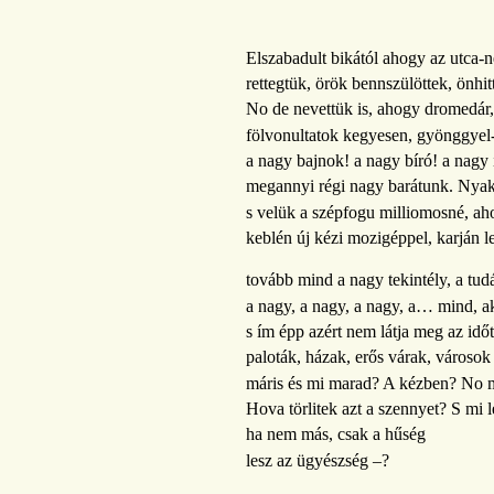
Elszabadult bikától ahogy az utca-n
rettegtük, örök bennszülöttek, önhit
No de nevettük is, ahogy dromedár, 
fölvonultatok kegyesen, gyönggyel
a nagy bajnok! a nagy bíró! a nagy í
megannyi régi nagy barátunk. Nyakuk
s velük a szépfogu milliomosné, a
keblén új kézi mozigéppel, karján le
tovább mind a nagy tekintély, a tudá
a nagy, a nagy, a nagy, a… mind, aki
s ím épp azért nem látja meg az idő
paloták, házak, erős várak, városo
máris és mi marad? A kézben? No 
Hova törlitek azt a szennyet? S mi 
ha nem más, csak a hűség
lesz az ügyészség –?