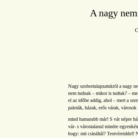
A nagy nemz
O
Nagy szobortalapzatukról a nagy ne
nem tudnak – mikor is tudtak? – mess
el az időbe addig, ahol – mert a sz
paloták, házak, erős várak, városok
mind hamarabb már! S vár népre ház
vár- s várostalanul mindre egyenként
hogy: mit csináltál? Testvéreiddel!