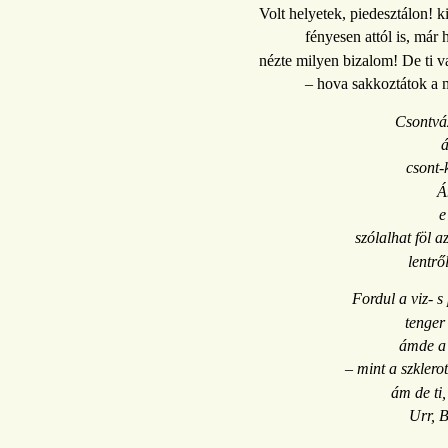
Volt helyetek, piedesztálon! k
fényesen attól is, már
nézte milyen bizalom! De ti v
– hova sakkoztátok a 
Csontváz
á
csont-
Á
e
szólalhat föl a
lentrő
Fordul a viz- s
tenger 
ámde a
– mint a szklerot
ám de ti
Urr, B