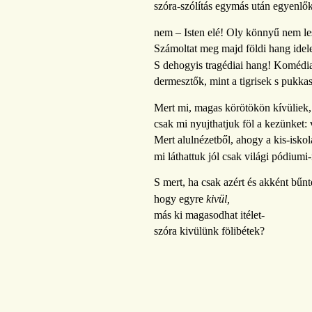
szóra-szólítás egymás után egyenlők
nem – Isten elé! Oly könnyű nem lesz
Számoltat meg majd földi hang idele
S dehogyis tragédiai hang! Komédiai
dermesztők, mint a tigrisek s pukka
Mert mi, magas körötökön kívüliek,
csak mi nyujthatjuk föl a kezünket: 
Mert alulnézetből, ahogy a kis-iskol
mi láthattuk jól csak világi pódium
S mert, ha csak azért és akként bűnt
hogy egyre
kivül,
más ki magasodhat itélet-
szóra kivülünk fölibétek?