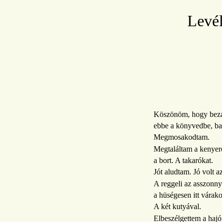
Levél
Köszönöm, hogy bezá
ebbe a könyvedbe, ba
Megmosakodtam.
Megtaláltam a kenyere
a bort. A takarókat.
Jót aludtam. Jó volt a
A reggeli az asszonn
a hüségesen itt várak
A két kutyával.
Elbeszélgettem a hajó