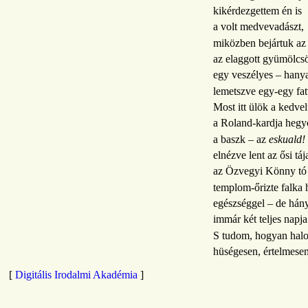
kikérdezgettem én is
a volt medvevadászt,
miközben bejártuk az
az elaggott gyümölcsö
egy veszélyes – hanya
lemetszve egy-egy fat
Most itt ülök a kedve
a Roland-kardja hegyc
a baszk – az
eskuald!
elnézve lent az ősi tája
az Özvegyi Könny tó 
templom-őrizte falka 
egészséggel – de hány
immár két teljes napj
S tudom, hogyan hal
hüségesen, értelmesen
[
Digitális Irodalmi Akadémia
]