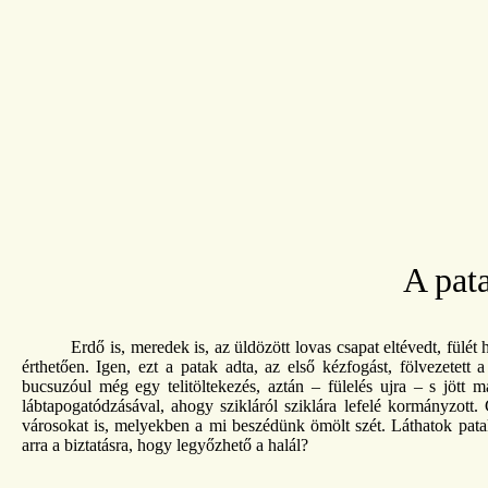
A pat
Erdő is, meredek is, az üldözött lovas csapat eltévedt, fülé
érthetően. Igen, ezt a patak adta, az első kézfogást, fölvezetett
bucsuzóul még egy telitöltekezés, aztán – fülelés ujra – s jött m
lábtapogatódzásával, ahogy szikláról sziklára lefelé kormányzott.
városokat is, melyekben a mi beszédünk ömölt szét. Láthatok pat
arra a biztatásra, hogy legyőzhető a halál?