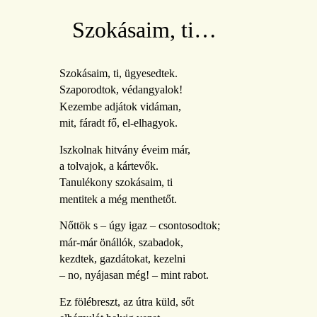
Szokásaim, ti…
Szokásaim, ti, ügyesedtek.
Szaporodtok, védangyalok!
Kezembe adjátok vidáman,
mit, fáradt fő, el-elhagyok.
Iszkolnak hitvány éveim már,
a tolvajok, a kártevők.
Tanulékony szokásaim, ti
mentitek a még menthetőt.
Nőttök s – úgy igaz – csontosodtok;
már-már önállók, szabadok,
kezdtek, gazdátokat, kezelni
– no, nyájasan még! – mint rabot.
Ez fölébreszt, az útra küld, sőt