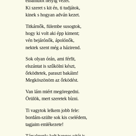
elbámulót helyig vezet.
Ki szeret s kit én, ti tudjátok,
kinek s hogyan adván kezet.
Titkárnők, fülembe susogtok,
hogy ki volt aki épp kiment;
vén bejárónők, ápolónők,
nektek szent még a házirend.
Sok olyan órán, ami férfit,
elszántat is szűkölni készt,
őrködtetek, paraszt bakáim!
Megköszönöm az őrködést.
Van lám miért megöregedni.
Örülök, mert szeretek bízni.
Ti vagytok lelkem jobb fele:
bordám-szülte sok kis cselédem,
tagjaim emlékezete!
Társalgunk; kelt hangos vitát is,