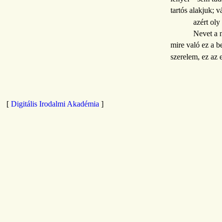
tartós alakjuk; 
azért oly
Nevet a n
mire való ez a be
szerelem, ez az e
[
Digitális Irodalmi Akadémia
]