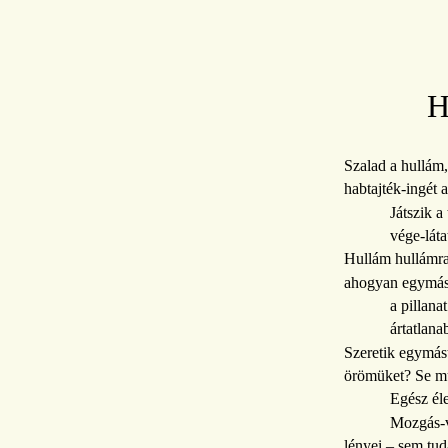
H
Szalad a hullám,
habtajték-ingét 
Játszik a
vége-láta
Hullám hullámra
ahogyan egymás 
a pillana
ártatlana
Szeretik egymást
örömüket? Se mu
Egész éle
Mozgás-v
lényei – sem tud