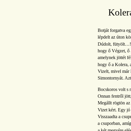
Koler
Botját forgatva e
lépdelt az úton k
Dúdolt, fütyölt…!
hogy ő Végzet, ő
amelynek jöttét fél
hogy ő a Kolera, 
Vizelt, mivel már l
Simontornyát. Az
Bocskoros volt s 
Onnan fentről jött
Megállt rögtön az
Vizet kért. Egy jó
Visszaadta a csupr
a csuporban, amí
a két megyére elé