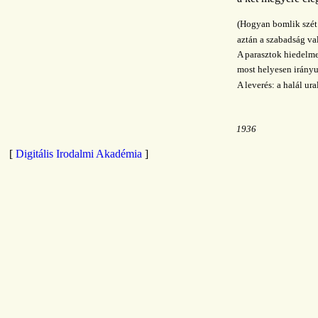
(Hogyan bomlik szét 
aztán a szabadság val
A parasztok hiedelm
most helyesen irányu
A leverés: a halál ur
1936
[
Digitális Irodalmi Akadémia
]