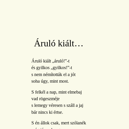
Áruló kiált…
Áruló kiált „áruló!”-t
és gyilkos „gyilkos!”-t
s nem némították el a jót
soha úgy, mint most.
S felkél a nap, mint elmebaj
vad rögeszméje
s lemegy véresen s száll a jaj
bár nincs ki értse.
S én állok csak, mert szólanék