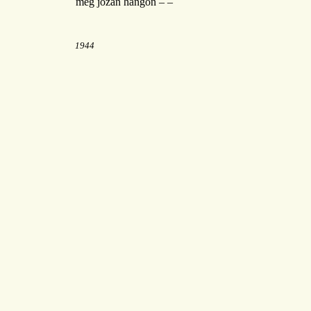
még józan hangon – –
1944