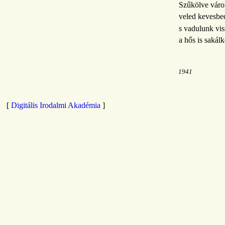
Szűkölve váro
veled kevesbe
s vadulunk vis
a hős is sakál
1941
[
Digitális Irodalmi Akadémia
]