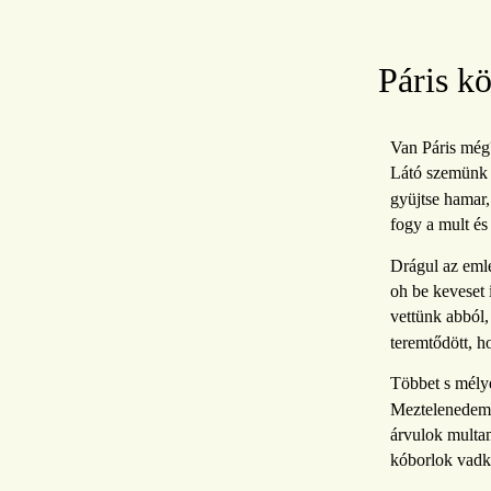
Páris k
Van Páris még
Látó szemünk 
gyüjtse hamar,
fogy a mult és
Drágul az eml
oh be keveset 
vettünk abból,
teremtődött, h
Többet s mély
Meztelenedem
árvulok multa
kóborlok vadk