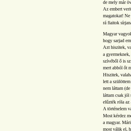
de mely már öv
Az embert veri
magatokat! Ne 
rá fiaitok sírjan
Magyar vagyok
hogy sarjad em
Azt hiszitek, v
a gyermeknek, 
szívéből ő is s
mert abból őt m
Hiszitek, valah
lett a szülöttem
nem láttam (de 
láttam csak jól 
elűzték róla a
A történelem vá
Most kérdez mé
a magyar. Mári
most válik el, 