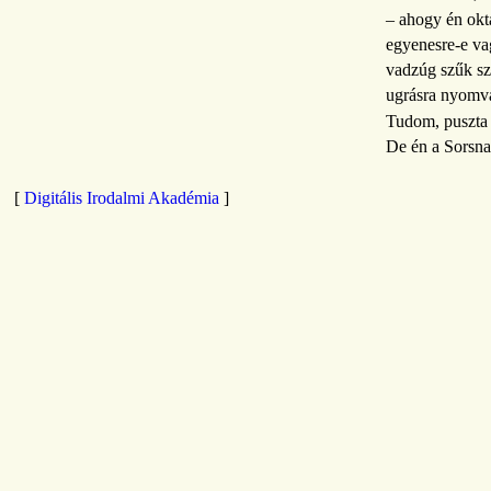
– ahogy én okt
egyenesre-e va
vadzúg szűk szi
ugrásra nyomva,
Tudom, puszta
De én a Sorsna
[
Digitális Irodalmi Akadémia
]