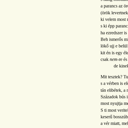
a parancs az ö
(örök levertne
ki velem most 
s ki épp paranc
ha ezredszer is
Beh ismerős m
lökő ujj e belül
kit én is egy él
csak
nem
-re és
de kine
Mit tesztek? T
s a vérben is e
tán elibétek, a
Századok bús i
most nyujtja m
S ti most verit
keserű bosszúb
a vér miatt, mel