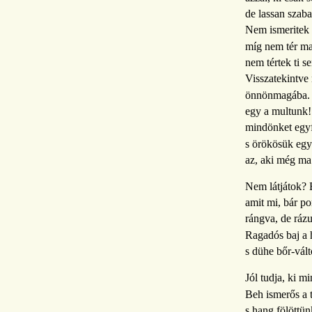
de lassan szab
Nem ismeritek 
míg nem tér m
nem tértek ti 
Visszatekintve
önnönmagába. 
egy a multunk!
mindönket egyf
s örökösük eg
az, aki még ma 
Nem látjátok? 
amit mi, bár p
rángva, de ráz
Ragadós baj a 
s dühe bőr-vált
Jól tudja, ki mi
Beh ismerős a t
s hang fölöttü