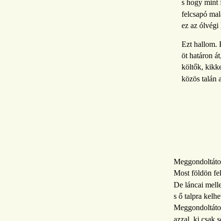
s hogy mint 
felcsapó ma
ez az ólvégi
Ezt hallom. 
öt határon át
költők, kikk
közös talán
Meggondoltátok
Most földön fe
De láncai mell
s ő talpra kelh
Meggondoltátok
azzal, ki csak 