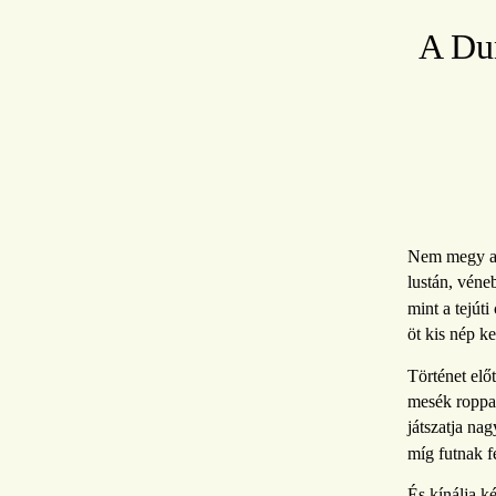
A Dun
Nem megy a 
lustán, véne
mint a tejúti
öt kis nép ker
Történet előt
mesék roppa
játszatja nag
míg futnak f
És kínálja ké