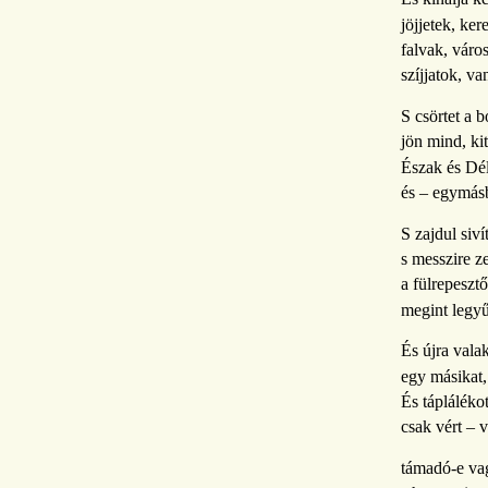
jöjjetek, ker
falvak, váro
szíjjatok, va
S csörtet a b
jön mind, kit
Észak és Dé
és – egymásb
S zajdul sivít
s messzire z
a fülrepeszt
megint legyű
És újra vala
egy másikat,
És tápláléko
csak vért – v
támadó-e va