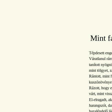
Mint f
Tépdesett eng
Váratlanul rám
tanított nyögn
mint tölgyet, z
Rántott, mint f
kuszónövényes
Rázott, hogy e
várt, mint vis
El-elragadt, ak
harangszót, da
hazalépdelő lá