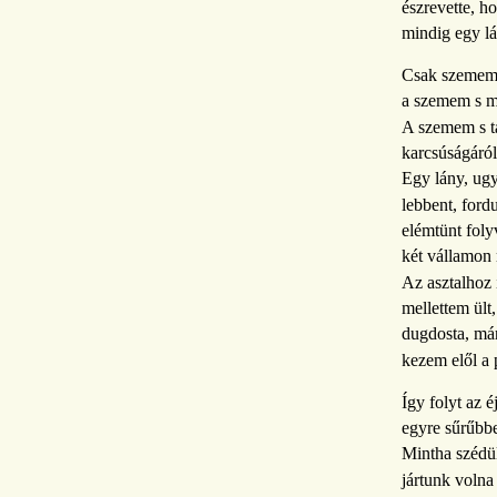
észrevette, h
mindig egy l
Csak szemem 
a szemem s m
A szemem s t
karcsúságáról
Egy lány, ugy
lebbent, fordu
elémtünt fol
két vállamon 
Az asztalhoz 
mellettem ült
dugdosta, már
kezem elől a 
Így folyt az é
egyre sűrűbbe
Mintha szédül
jártunk volna