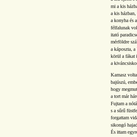
mi a kis házb
a kis házban,
a konyha és a
félfalunak vol
itató paradic
mérföldre szá
a káposzta, a
körül a fákat 
a kiváncsisko
Kamasz volta
bajúszú, embe
hogy megmuta
a tort már hár
Fujtam a nótát
s a sűrű füstf
forgattam vid
sikongó haja
És ittam egyr