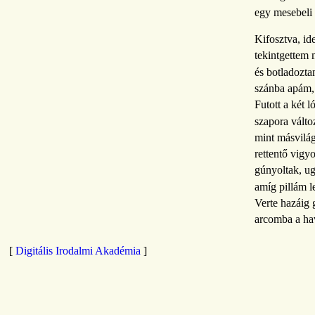
egy mesebeli
Kifosztva, id
tekintgettem
és botladozta
szánba apám,
Futott a két 
szapora válto
mint másvilág
rettentő vigy
gúnyoltak, ug
amíg pillám l
Verte hazáig 
arcomba a hav
[
Digitális Irodalmi Akadémia
]