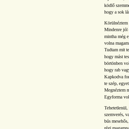
ködlő szemme
hogy a sok lá
Körülnéztem 
Mindenre jól
mintha még e
volna magam
Tudtam mit te
hogy mást tes
börtönben vol
hogy rab vag
Kapkodva for
te szép, egyet
Megnéztem m
Egyforma vol
Tehetetlenül,
szemverés, var
bús mesehős, 
régi magamna