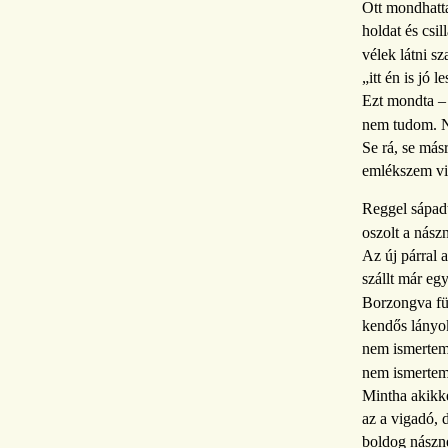
Ott mondhatt
holdat és csil
vélek látni sz
„itt én is jó 
Ezt mondta –
nem tudom. Ne
Se rá, se más
emlékszem vi
Reggel sápad
oszolt a nász
Az új párral 
szállt már eg
Borzongva fü
kendős lányok
nem ismertem
nem ismertem 
Mintha akikke
az a vigadó, 
boldog nászné