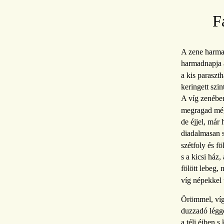
F
A zene harma
harmadnapja a
a kis paraszt
keringett szin
A víg zenébe
megragad még
de éjjel, már 
diadalmasan s
szétfoly és fö
s a kicsi ház, 
fölött lebeg, 
víg népekkel t
Örömmel, víg
duzzadó légg
a téli éjben s