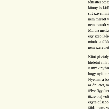
féltesttel ott 
könny és kidő
sírt szívem m
nem maradt vo
nem maradt v
Mintha megcs
egy szép ígér
mintha a föl
nem szerethe
Künt pisztoly
hirdetni a hír
Kutyák nyítak
hogy nyítam v
Nyeltem a bor
az őrületet, 
félve figyelt
tűzre olaj vol
egyre dúsabba
fájdalmam, va