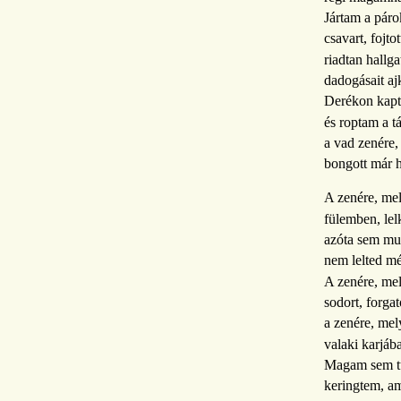
Jártam a páro
csavart, fojto
riadtan hallg
dadogásait a
Derékon kapt
és roptam a t
a vad zenére,
bongott már h
A zenére, mel
fülemben, lel
azóta sem mu
nem lelted m
A zenére, me
sodort, forgat
a zenére, mel
valaki karjába
Magam sem tu
keringtem, a