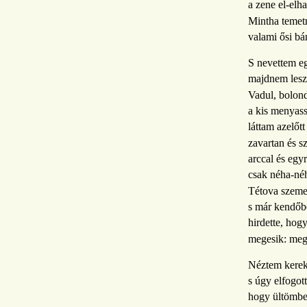
a zene el-elha
Mintha temetn
valami ősi bá
S nevettem eg
majdnem lesz
Vadul, bolon
a kis menyass
láttam azelőtt 
zavartan és 
arccal és egy
csak néha-néh
Tétova szeme
s már kendőbe
hirdette, hog
megesik: mege
Néztem kerek
s úgy elfogott
hogy ültömbe