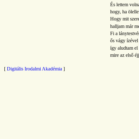
És lettem vol
hogy, ha ölelle
Hogy mit szere
halljam már mo
Fi a lánytestvé
ős vágy ízével
így aludtam el
mire az első éj
[
Digitális Irodalmi Akadémia
]