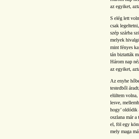
az egyiket, azt
S elég lett vo
csak legeltetni
szép szárba sz
melyek hivalgó
mint fényes ka
tán biztatták 
Három nap néz
az egyiket, azt
Az enyhe hőbe
testedből áradt
elültem volna,
lesve, mellem
hogy’ oldódik 
oszlana már a 
el, föl egy kön
mely maga már