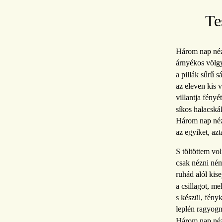
Te
Három nap néz
árnyékos völg
a pillák sűrű s
az eleven kis v
villantja fényét
síkos halacská
Három nap néz
az egyiket, azt
S töltöttem vo
csak nézni ném
ruhád alól kise
a csillagot, me
s készül, fényk
leplén ragyogn
Három nap néz