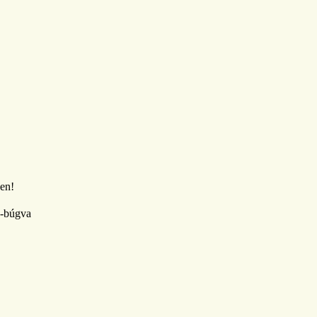
den!
ve-búgva