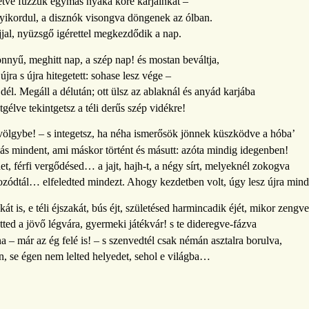
vetve fűzzük egymás nyaka köré karjainkat –
yikordul, a disznók visongva döngenek az ólban.
jjal, nyüzsgő igérettel megkezdődik a nap.
nnyű, meghitt nap, a szép nap! és mostan beváltja,
újra s újra hitegetett: sohase lesz vége –
 dél. Megáll a délután; ott ülsz az ablaknál és anyád karjába
tgélve tekintgetsz a téli derűs szép vidékre!
ölgybe! – s integetsz, ha néha ismerősök jönnek küszködve a hóba’
ás mindent, ami máskor történt és másutt: azóta mindig idegenben!
et, férfi vergődésed… a jajt, hajh-t, a négy sírt, melyeknél zokogva
kozódtál… elfeledted mindezt. Ahogy kezdetben volt, úgy lesz újra min
akát is, e téli éjszakát, bús éjt, születésed harmincadik éjét, mikor zeng
tted a jövő légvára, gyermeki játékvár! s te dideregve-fázva
lna – már az ég felé is! – s szenvedtél csak némán asztalra borulva,
n, se égen nem lelted helyedet, sehol e világba…