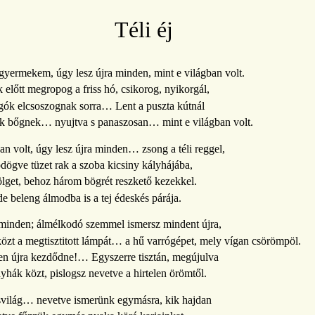
Téli éj
 gyermekem, úgy lesz újra minden, mint e világban volt.
 előtt megropog a friss hó, csikorog, nyikorgál,
gók elcsoszognak sorra… Lent a puszta kútnál
k bőgnek… nyujtva s panaszosan… mint e világban volt.
an volt, úgy lesz újra minden… zsong a téli reggel,
ögve tüzet rak a szoba kicsiny kályhájába,
ölget, behoz három bögrét reszkető kezekkel.
e beleng álmodba is a tej édeskés párája.
a minden; álmélkodó szemmel ismersz mindent újra,
közt a megtisztitott lámpát… a hű varrógépet, mely vígan csörömpöl.
n újra kezdődne!… Egyszerre tisztán, megújulva
nyhák közt, pislogsz nevetve a hirtelen örömtől.
svilág… nevetve ismerünk egymásra, kik hajdan