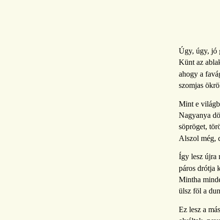
Úgy, úgy, jó
Künt az ablak
ahogy a favá
szomjas ökrö
Mint e világb
Nagyanya död
söpröget, tör
Alszol még, d
Így lesz újr
páros drótja 
Mintha minde
ülsz föl a du
Ez lesz a má