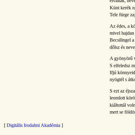
elváltak, ne
Künt kerék n
Tele fürge za
Az édes, a kö
mivel hajdan 
Becsilingel a
dőlsz és neve
A gyönyörű v
S elfeledsz m
Ifjú könnyeid
nyögtél s át
S ezt az éjsz
leomlott körö
kiáltottál vo
mert se földö
[
Digitális Irodalmi Akadémia
]