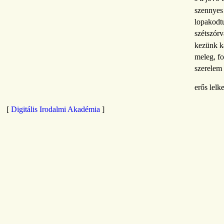
szennyes 
lopakodtu
szétszórv
kezünk k
meleg, fo
szerelem 
erős lelk
[
Digitális Irodalmi Akadémia
]