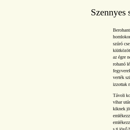
Szennyes 
Berohant
homloko
szúró cse
kiütközöt
az égre n
rohanó lé
fegyverek
verték sz
izzottak 
Távoli ko
vihar utá
kiknek jö
emlékezz
emlékezze
s ti jövő