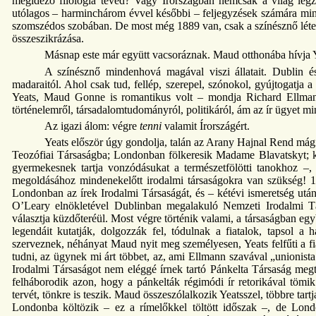
megidéző filológia téved? Vagy Írországban nemcsak a világ leg
utólagos – harminchárom évvel későbbi – feljegyzések számára mind
szomszédos szobában. De most még 1889 van, csak a színésznő létezi
összeszikrázása.
Másnap este már együtt vacsoráznak. Maud otthonába hívja Ye
A színésznő mindenhová magával viszi állatait. Dublin és 
madaraitól. Ahol csak tud, fellép, szerepel, szónokol, gyújtogatja 
Yeats, Maud Gonne is romantikus volt – mondja Richard Ellmann 
történelemről, társadalomtudományról, politikáról, ám az ír ügyet m
Az igazi álom: végre
tenni
valamit Írországért.
Yeats először úgy gondolja, talán az Arany Hajnal Rend mágik
Teozófiai Társaságba; Londonban fölkeresik Madame Blavatskyt; 
gyermekesnek tartja vonzódásukat a természetfölötti tanokhoz 
megoldásához mindenekelőtt irodalmi társaságokra van szükség! 18
Londonban az írek Irodalmi Társaságát, és – kétévi ismeretség u
O’Leary elnökletével Dublinban megalakuló Nemzeti Irodalmi Társ
választja küzdőteréül. Most végre történik valami, a társaságban egyb
legendáit kutatják, dolgozzák fel, tódulnak a fiatalok, tapsol a
szerveznek, néhányat Maud nyit meg személyesen, Yeats felfűti a fia
tudni, az ügynek mi árt többet, az, ami Ellmann szavával „unionis
Irodalmi Társaságot nem eléggé írnek tartó Pánkelta Társaság megt
felháborodik azon, hogy a pánkelták régimódi ír retorikával tömik
tervét, tönkre is teszik. Maud összeszólalkozik Yeatsszel, többre tart
Londonba költözik – ez a rímelőkkel töltött időszak –, de Londo