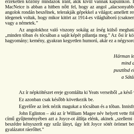
érzéketlen közöny mindazok iránt, akik kívül vannak kapuinkon. Ír
MacNeice is abban a hitben nőtt fel, hogy az angol „alacsonyabb
angolok rondán beszélnek, telerakják gépekkel a világot; amellett
idegenek voltak, hogy mikor kitört az 1914-es világháború (csaknem 
vagy a németek.”
Az angolokhoz való viszony sokáig az írség külső meghatár
„minden tóban és tócsában a saját képét pillantja meg.” Az ősi ír kö
hagyomány; kemény, gyakran kegyetlen humorú, akár ez a négysoro
Hárman les
mind a
pusztítsd e
a Sátán
Az ír népköltészet ereje gyomlálta ki Yeats verseiből „a késő
Ez azonban csak később következik be.
Egyelőre az írek nézik magukat a tócsában és a tóban. Innisf
John Eglinton – aki az ír William Magee név helyett vette fö
című gyűjteményében azt a Joyce-ot állítja elénk, akinek „szellemi
beszédre kényszerít egy szűz lányt, úgy lelt Joyce sötét örömet
gyalázatot ráerőltet.”