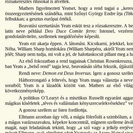
rózsakeresztes rítusokat is átvettek.
Mathers figyelmezteti Yeatset, hogy a rend tagjai a „kere
összeegyeztetésének szándéka, mint Szőnyi György Endre írja
(Tit
felbukkan; a gesztus európai értékű.
Beavatási szertartásán Yeats esküt tesz a rózsakeresztre. A b
latin neve például
Deo Duce Comite ferro:
Istennel, vezére
gondolatátvitelre, szellemek megidézésére képesíti.
Yeats ezt akarja éppen. A látomást. Kicsikarni, jelekkel, ko
Néha. William Sharp homlokára (William Sharpéra, akiről Yeats nem 
jelét; Sharp nem tudja, mi volt a jel, de halottaskocsit pillant meg a há
Az első fokozatban a rend tagjainak Christian Rosenkreuzra,
ban Yeats a „belső rend” tagja lesz, beavatásán sírba fekszik, újjászü
Rendi neve:
Demon est Deus Inversus.
Igen: a gonosz szellem
Hátborzongató a feltevés, hogy Yeats maga választja a nev
soraiból; Yeats is a lázadók között van. Mathers az első világh
következményeképp.
A politikus O’Learyt és a misztikus Russellt egyaránt aggasz
mágikus kísérletek „téves és vallástalan kényszercselekvésekhez” v
A gonosz szellem az Isten fordítottja.
Ellmann azonban úgy véli, a mágia fölerősíti a szimbólum, a
a mágus varázsszavakra, képekre koncentrál, mígnem szelleme átvált
magát, napi feladatának tekinti, hogy „a szó vagy a jelkép erejéve
másutt Ellmann, csak elméletet adott Yeatsnek; az Arany Hajnal viszo