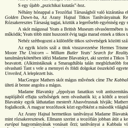
S egy újabb „pszichikai kutatás”-hoz.
Néhány hónappal a Teozófiai Társaságból való kizáratása e
Golden Dawn
-ba, Az Arany Hajnal Titkos Tanítványainak Re
Rózsakeresztes Társaság tagjai, köztük a legerősebb egyéniség eg
A skót mágussal Yeats a British Museum olvasótermében is
működik; Yeats több mint huszonöt évig tagja marad ennek a titkos
Nehéz szétbogozni a különféle titkos szövetségek közötti szál
Az egyik közös szál a titok visszavezetése Hermes Trismeg
Moore
The Unicorn – William Butler Yeats’ Search for Realit
tanulmánykötetében idézi Madame Blavatskyt, aki szerint a Titkos 
beavatott. (Alkimistáknak a Smaragdtábla talán megbízhatóbb fo
olvasható Tant s vele a mennyei és földi dolgokat összekötő egy
Unveiled,
A leleplezett Isis.
MacGregor Mathers skót mágus művének címe
The Kabbal
ülteti át benne angolra a mágus.
Madame Blavatsky „éppolyan fanatikus volt antiszemitán
naplójából effajta szélsőségek nem olvashatók ki; a költőt a te
Blavatsky egyik láthatatlan mesterét Ahasvérusnak hívják; Mather
foglalkozik. A magyar teozófusok közt egyébként a második világháb
Az Arany Hajnal hermetikus tanítványai Madame Blavatsk
mint rózsakeresztesek. Ellmann szerint a teozófián jobban átüt a k
európai
hagyományának vonásait őrzi; tanítványai a Kabbala vil