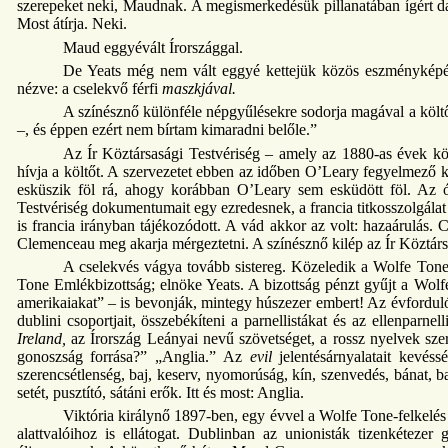
szerepeket neki, Maudnak. A megismerkedésük pillanatában ígért d
Most átírja. Neki.
Maud eggyévált Írországgal.
De Yeats még nem vált eggyé kettejük közös eszményképé
nézve: a cselekvő férfi
maszkjával.
A színésznő különféle népgyűlésekre sodorja magával a költ
–, és éppen ezért nem bírtam kimaradni belőle.”
Az Ír Köztársasági Testvériség – amely az 1880-as évek köz
hívja a költőt. A szervezetet ebben az időben O’Leary fegyelmező ke
esküszik föl rá, ahogy korábban O’Leary sem esküdött föl. Az ó
Testvériség dokumentumait egy ezredesnek, a francia titkosszolgála
is francia irányban tájékozódott. A vád akkor az volt: hazaárulás. 
Clemenceau meg akarja mérgeztetni. A színésznő kilép az Ír Köztársas
A cselekvés vágya tovább sistereg. Közeledik a Wolfe Tone
Tone Emlékbizottság; elnöke Yeats. A bizottság pénzt gyűjt a Wolf
amerikaiakat” – is bevonják, mintegy húszezer embert! Az évforduló
dublini csoportjait, összebékíteni a parnellistákat és az ellenparn
Ireland,
az Írország Leányai nevű szövetséget, a rossz nyelvek sze
gonoszság forrása?” „Anglia.” Az
evil
jelentésárnyalatait kevéss
szerencsétlenség, baj, keserv, nyomorúság, kín, szenvedés, bánat, bal
setét, pusztító, sátáni erők. Itt és most: Anglia.
Viktória királynő 1897-ben, egy évvel a Wolfe Tone-felkelés 
alattvalóihoz is ellátogat. Dublinban az unionisták tizenkéteze