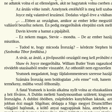
ne adtatok volna el az ellenségnek, akit ne hagytatok volna cserben 
Az árulás vétke ismét. Amelynek
emlékétől
is meg kell szaba
Joyce még valamivel leszámol. Dedalus végső érve a vitában
„– …Ebben az országban, amikor az ember lelke megszületik
vallásról beszélsz nekem. Én pedig megpróbálok elrepülni ezek mellet
Davin kiverte a hamut a pipájából.
– Ez nekem magas, Stevie – mondta. – De az ember hazája, 
misztikus.
– Tudod te, hogy micsoda Írország? – kérdezte Stephen hi
(Szobotka Tibor fordítása.)
A sivár, az áruló, a jövőpusztító országtól meg kell
próbálni
m
Shaw és Joyce megpróbálta. William Butler Yeats ragaszkodo
rövidebb utazásaiból rendre visszatért. Az otthonlét nem egyszerűen k
Yeatsnek megadatott, hogy fájdalommentesen szeresse hazájá
Számára Írország nem boldogtalan „vén emse” volt, hanem var
termékeny, múltba vesző félhomály.
A fiatal Yeatsnek is korán alkalma nyílt volna az elszakadá
a brit főváros. A Dublin melletti Sandymountban született; kisgye
Írországba. A dublini öbölben, zsúpfedeles kunyhóban laknak, azt
jobban érzi magát Sligóban; dédapja a Sligo megyei Drumcliffben 
világjáró hajósnak, a költő anyai nagyapjának háza, amelyben a 