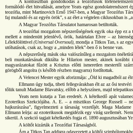
A kontrasztban gondolkodás a teozófusok történelemszemlél
formálódó élet hitvallását, amelyre Yeats egész gondolatrendszert 
teozófia, mint Martinovich Ernő 1947-ben, a Magyar Teozófus Társula
faj mulandó és az egyén örök”, s az élet a végtelen ciklusokban is 
A Magyar Teozófus Társulatot hamarosan betiltották.
A teozófiai mozgalom népszerűségének egyik oka épp ez a t
mellett a mindenütt jelenlévő, örök, határtalan Elvre – az Istens
Lélekfölöttivel
(Universal Oversoul),
mondja a Titkos Tan, s az egye
utóhatások, csak az, hogy a „minden lélek”-ben ő is benne van.
A népszerűség másik oka valószínűleg a mozgalom önéletírá
beli munkatársának diktálta le Hilarion mester, akinek korábbi 
magyarázatokat fűzött a Krisztus előtti ismeretlen mestertől szá
görögből angolra (s később részben magyarra) fordítottak.
A Velencei Mester egyik aforizmája: „Öld ki magadból az éln
Ellmann úgy tudja, tibeti fellegvárakban élt az az ősi testvér
tőlük tanult Madame Blavatsky, előbb a helyszínen, majd telepatikus 
Yeats nem kutatja a Tan eredetét. A kételkedő apát valame
Ezoterikus Szekciójába. A. E. – a misztikus George Russell – nem 
hajkurászása”, figyelmezteti a társaság vezetőjét. Maga Madame 
Ellmann leírja: az ezoterikusok megidézik egy virág szellemét. Ne
sikerül. A szekció tagjait kételkedés fogja el. 1890 augusztusában Yea
A költőt kizárták a Teozófiai Társaságból.
Ám a Titkos Tan addigra odavezetett a költői szimbólumokh