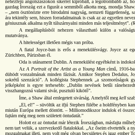
nehézfejű angolszászokon sikerrel kipróbált, a legotrombább az, ho
gazdag Írország ezt a figurát a semmiből alkotta meg, mondja Shaw
– „nem ösztönözte erre birodalmi nagyság, nemzeti függetlenség, sa
ára tekintély sem, hiszen forradalmainak is csak az az egyetlen neve
géniusznak alkalma nyílt túlszárnyalni minden más teljesítményt”.
(R
A megállapításból nehezen választható külön a valóságt
mutatványa.
A hitelességet illetően mégis van próba.
A fiatal Joyce-ban is erős a menekülésvágy. Joyce az egés
Zürichben, Párizsban él.
Oda is utánament Dublin. A menekülést egyébként is indokol
Az
A Portrait of the Artist as a Young Man
című, 1916-ban
dühödt vonzalmának minden fázisát. Amikor Stephen Dedalus, Joyc
sokrétű szenzáció”. A kollégista Stephennek „a szomorúságok g
jelképként is egyre terhesebb: „Dublin nevének betűi ránehezedt
visszhangozná valami sivár, pusztuló kikötő”.
Íme, a Shaw által emlegetett sivárság. Amelytől meg
kell
szab
„El, el!” – süvöltik az ifjú Stephen fülébe a holdfényben kan
miután Európa mellett döntött. – Milliomodikszor indulok el össze
fajtám még meg nem született öntudatát.”
Holott ez az öntudat már létezik Írországban, másfajta műhel
nem tart velük, a szervezkedő fiatalokkal. „Az őseim elvetették a n
mozgalmakat illeti, nem volt még olyan becsületes és igaz ember Tone-