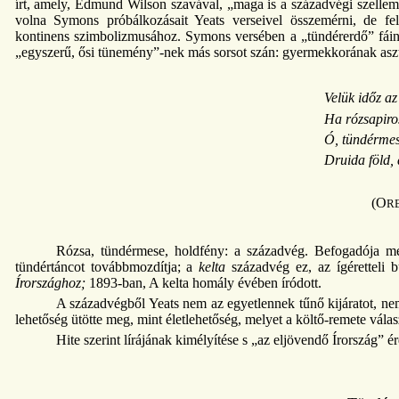
írt, amely, Edmund Wilson szavával, „maga is a századvégi szellem
volna Symons próbálkozásait Yeats verseivel összemérni, de fe
kontinens szimbolizmusához. Symons versében a „tündérerdő” fáin
„egyszerű, ősi tünemény”-nek más sorsot szán: gyermekkorának aszt
Velük időz az
Ha rózsapiro
Ó, tündérmes
Druida föld, 
(O
R
Rózsa, tündérmese, holdfény: a századvég. Befogadója még
tündértáncot továbbmozdítja; a
kelta
századvég ez, az ígéretteli 
Írországhoz;
1893-ban, A kelta homály évében íródott.
A századvégből Yeats nem az egyetlennek tűnő kijáratot, nem 
lehetőség ütötte meg, mint életlehetőség, melyet a költő-remete vála
Hite szerint lírájának kimélyítése s „az eljövendő Írország” é