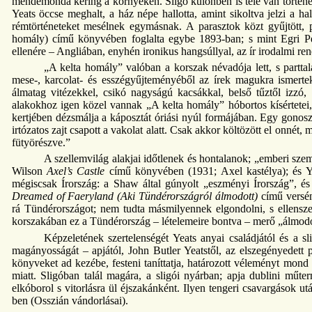
mendemonda kering a környéken. Sligo különben is tele van történet
Yeats öccse meghalt, a ház népe hallotta, amint sikoltva jelzi a halá
rémtörténeteket mesélnek egymásnak. A parasztok közt gyűjtött, p
homály) című könyvében foglalta egybe 1893-ban; s mint Egri Pé
ellenére – Angliában, enyhén ironikus hangsúllyal, az ír irodalmi re
„A kelta homály” valóban a korszak névadója lett, s partta
mese-, karcolat- és esszégyűjteményéből az írek magukra ismertek
álmatag vitézekkel, csikó nagyságú kacsákkal, belső tűztől izzó, 
alakokhoz igen közel vannak „A kelta homály” hóbortos kísértetei, 
kertjében dézsmálja a káposztát óriási nyúl formájában. Egy gonos
irtózatos zajt csapott a vakolat alatt. Csak akkor költözött el onnét, 
fütyörészve.”
A szellemvilág alakjai időtlenek és hontalanok; „emberi s
Wilson
Axel’s Castle
című könyvében (1931; Axel kastélya); és Y
mégiscsak Írország: a Shaw által gúnyolt „eszményi Írország”, é
Dreamed of Faeryland (Aki Tündérországról álmodott)
című versén
rá Tündérországot; nem tudta másmilyennek elgondolni, s ellenszer
korszakában ez a Tündérország – lételemeire bontva – merő „álmod
Képzeletének szertelenségét Yeats anyai családjától és a s
magányosságát – apjától, John Butler Yeatstől, az elszegényedett pr
könyveket ad kezébe, festeni taníttatja, határozott véleményt mond ve
miatt. Sligóban talál magára, a sligói nyárban; apja dublini műter
elkóborol s vitorlásra ül éjszakánként. Ilyen tengeri csavargások ut
ben (Osszián vándorlásai).