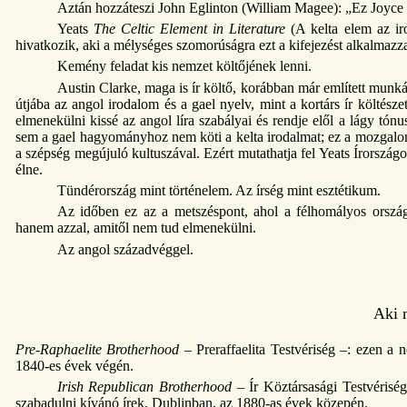
Aztán hozzáteszi John Eglinton (William Magee): „Ez Joyce 
Yeats
The Celtic Element in Literature
(A kelta elem az ir
hivatkozik, aki a mélységes szomorúságra ezt a kifejezést alkalmazza:
Kemény feladat kis nemzet költőjének lenni.
Austin Clarke, maga is ír költő, korábban már említett munk
útjába az angol irodalom és a gael nyelv, mint a kortárs ír költész
elmenekülni kissé az angol líra szabályai és rendje elől a lágy tón
sem a gael hagyományhoz nem köti a kelta irodalmat; ez a mozgalom,
a szépség megújuló kultuszával. Ezért mutathatja fel Yeats Írorszá
élne.
Tündérország mint történelem. Az írség mint esztétikum.
Az időben ez az a metszéspont, ahol a félhomályos ország 
hanem azzal, amitől nem tud elmenekülni.
Az angol századvéggel.
Aki 
Pre-Raphaelite Brotherhood
– Preraffaelita Testvériség –: ezen a 
1840-es évek végén.
Irish Republican Brotherhood
– Ír Köztársasági Testvériség
szabadulni kívánó írek, Dublinban, az 1880-as évek közepén.