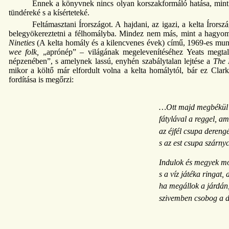
Ennek a könyvnek nincs olyan korszakformáló hatása, mint
tündéreké s a kísérteteké.
Feltámasztani Írországot. A hajdani, az igazi, a kelta Írorsz
belegyökereztetni a félhomályba. Mindez nem más, mint a hagyo
Nineties
(A kelta homály és a kilencvenes évek) című, 1969-es mun
wee folk,
„aprónép” – világának megelevenítéséhez Yeats megtalál
népzenében”, s amelynek lassú, enyhén szabálytalan lejtése a
The 
mikor a költő már elfordult volna a kelta homálytól, bár ez Clark
fordítása is megőrzi:
…Ott majd megbékül a
fátylával a reggel, am
az éjfél csupa derengé
s az est csupa szárny
Indulok és megyek mos
s a víz játéka ringat, 
ha megállok a járdán
szivemben csobog a d