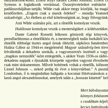
bányamérnök-költő, Ernest Rhys mellett Lionel Johnson, Ernest 
Symons is foglalkozik versírással. Összejöveteleiket esténként
padlásszobájában tartják; Wilde csak akkor megy közéjük, ha magá
kendőzetlen. „Engem csak a maszk érdekel” – mondja Yeatsnek.
századvégit: „Az életben az első kötelességünk az, hogy fölvegyünk 
Ami Wilde számára póz, azt a rímelők komolyan veszik.
Halálosan
komolyan veszik a mesterségüket: a költészetüket
Dante Gabriel Rossetti lelkesen görnyedt régi könyvek
preraffaelitizmus a rímelőkhöz ér, a mesterségbeli tudás burkából kiv
rímelők többsége tisztes angol úrnak öltözött, sápkóros fiatalembe
Halász Gábor az 1944-es megjelenésű
Magyar századvég
-ben törv
felváltották a dekadens unokák, a vagyonszerzés ösztönét a vag
„tragikus nemzedék”-ként emlegették, s akikre Yeats 1936-os rádió-
dekadens napjaik s éjszakáik közepette egyetlen vagyont élvezhet
csak mint dokumentum. Művelt bohémek voltak a rímelők, kifinomul
Lionel Johnson –, neked pedig tíz évet a könyvtárban.” A pusztá
Londonban, ő is megindultan hallgatta a kocsmai fölolvasásokon a 
lassú angol alexandrinusokat, amelyek talán a „hosszan kitartott” kel
Mert bálványoztam
könnyes fohászom
s csodáltam képét
kecses hattyúnyaká