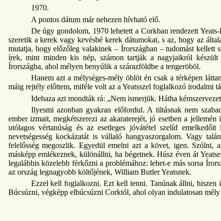
1970.
A pontos dátum már nehezen hívható elő.
De úgy gondolom, 1970 lehetett a Corkban rendezett Yeats-ko
szeretik a kerek vagy kevésbé kerek dátumokat, s az, hogy az által
mutatja, hogy előzőleg valakinek – Írországban – tudomást kellett
írek, mint minden kis nép, számon tartják a nagyjaikról készült
Írországba, ahol mélyen benyúlik a szárazföldbe a tengeröböl.
Hanem azt a mélységes-mély öblöt én csak a térképen látta
máig rejtély előttem, miféle volt az a Yeatsszel foglalkozó irodalmi t
Idehaza azt mondták rá: „Nem ismerjük. Hátha kémszervezet.”
Ilyesmi azonban gyakran előfordul. A tiltásnak nem szabad
ember izmait, megkétszerezi az akaraterejét, jó esetben a jellemén i
utólagos vértanúság és az esetleges jóvátétel szelíd emelkedői
nevetségesség kockázatát is vállaló hangyaszorgalom. Vagy tal
felelősség megoszlik. Egyedül emelni azt a követ, igen. Szólni, 
másképp emlékeznek, különállni, ha bégetnek. Húsz éven át Yeatset o
legalábbis közelebb férkőzni a problémához: lehet-e más sorsa Íror
az ország legnagyobb költőjének, William Butler Yeatsnek.
Ezzel kell foglalkozni. Ezt kell tenni. Tanúnak állni, hiszen 
Búcsúzni, végképp elbúcsúzni Corktól, ahol olyan indulatosan mély 