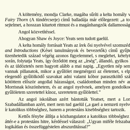
A költemény, mondja Clarke, magába sűríti a kelta homály v
Fairy Thorn
(A tündércserje) című balladája már előlegezett: „a to
sejtelmet, a hosszan kitartott ritmust és a magánhangzók dallamossá
Angol közvetítéssel.
Ahogyan Shaw és Joyce: Yeats sem tudott gaelül.
A kelta homály forrásait Yeats az írek ősi nyelvével szomszé
and Introductions
(Kései tanulmányok és bevezetők) című gyűjte
tizenhetedik század végéig azonos figyelemmel, s meglehet, kétel
során, folytatja Yeats, így őrződött meg az „írség”, állandó, gyilko
és az üldöztetés nem hagyott alább a mai napig. „Egyetlen nép se
vannak pillanatok, mikor a gyűlölet megmérgezi az életemet, s 
elegendő gyűlölködő szavakat adni valami kóbor parasztköltő s
kötöttem először angollal házasságot, családomban minden név a
Morrisnak köszönhetem, és az angol nyelvnek, amelyen gondolkodo
gyűlöletem szeretettel kínoz, szeretetem gyűlölettel.”
Az angol iskolában azért bántották Yeatset, mert a Lon
Szabadállamban azért, mert nem tud gaelül („a gael a nemzeti nyel
ír katolikus többséghez, hanem a protestáns kisebbséghez tartozik.
Kettős fénybe állítja a közhangulatot a katolikus többséghe
áttér-e a protestáns hitre, kérdéssel válaszol: „Ugyan miféle felsza
logikátlan és összefüggéstelen abszurditással?”