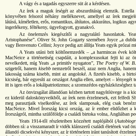
A vágy és a tagadás egyszerre süt át a kérdésen.
Az írek a maguk írségét az abszurditásig elemzik. Estell
könyvében felsorol néhány melléknevet, amellyel az írek megjelö
látású, kíméletlen, erős, romantikus, áhítatos, akkurátus, logikus agy
ingerlékeny, féltékeny, ügyefogyott, gyanakvó.
Az önelemzés kiegészítői a nagyralátó hasonlatok. Ye
Aristophanése”. Oliver St. John Gogarty szemében Joyce „a dubl
vagy Benvenuto Cellini; Joyce pedig azt állítja Yeats egyik prózai mű
A Yeats utáni brit költőnemzedék – „a harmincas évek köl
MacNeice a történetiség csapdáit, a komplexusokat fejti ki az ö
nevelkedett, míg Yeats „a primitív nyugaton”,
The Poetry of W. B.
szigetről, hanem
kisebb
nemzetről beszél, azaz nem Anglia, hanem Í
lakosság száma kisebb, mint az angoloké. A fizetés kisebb, a birto
kicsiség, bár egyesíti az országot Anglia ellen, amelyet – lényegét
itt is igen erős a lokálpatriotizmus; a szomszédos egyházközséghez 
Az önvizsgálat állandóan kézben tartott nagyítóüvege is a k
ez kiderül daloskönyveikből, az írek nem érzelmesek, ezt felfedi 
meg parasztjaik viselkedése, az írek slamposak, elég csak bené
MacNeice. Mivel Írország kicsi ország, az ír ember elidőzhet a k
Írországról, mintha szülőföldje a családi birtoka volna, Angliában pe
Yeats 1914-től részleteiben közzétett naplójából (
Autobiogr
döbben rá: a visszamaradt ír vidék klánszerű családi életének vad önz
állandó dicsekvési kényszer, az ír történelem iránt tanúsított érzelm