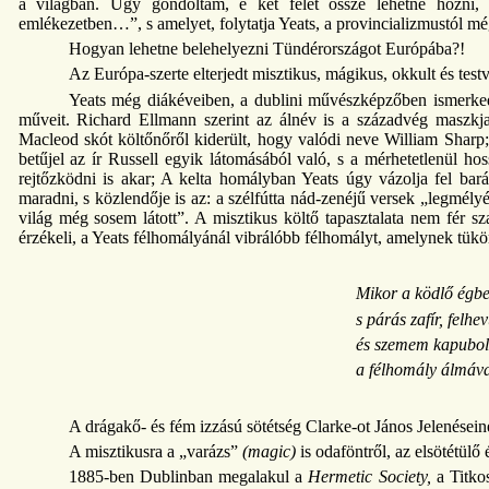
a világban. Úgy gondoltam, e két felet össze lehetne hozni,
emlékezetben…”, s amelyet, folytatja Yeats, a provincializmustól még
Hogyan lehetne belehelyezni Tündérországot Európába?!
Az Európa-szerte elterjedt misztikus, mágikus, okkult és testv
Yeats még diákéveiben, a dublini művészképzőben ismerkedi
műveit. Richard Ellmann szerint az álnév is a századvég maszkja
Macleod skót költőnőről kiderült, hogy valódi neve William Sharp
betűjel az ír Russell egyik látomásából való, s a mérhetetlenül h
rejtőzködni is akar; A kelta homályban Yeats úgy vázolja fel barátj
maradni, s közlendője is az: a szélfútta nád-zenéjű versek „legmély
világ még sosem látott”. A misztikus költő tapasztalata nem fér s
érzékeli, a Yeats félhomályánál vibrálóbb félhomályt, amelynek tükö
Mikor a ködlő égbe
s párás zafír, felhe
és szemem kapubolt
a félhomály álmáva
A drágakő- és fém izzású sötétség Clarke-ot János Jelenésein
A misztikusra a „varázs”
(magic)
is odaföntről, az elsötétülő
1885-ben Dublinban megalakul a
Hermetic Society,
a Titko