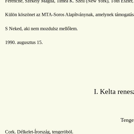
Ferencné, Székely Magda, Timea K. Széll (New York), Tóth Eszter, 
Külön köszönet az MTA-Soros Alapítványnak, amelynek támogatásáva
S Neked, aki nem mozdulsz mellőlem.
1990. augusztus 15.
I. Kelta renes
Tenge
Cork. Délkelet-Írország, tengeröböl.