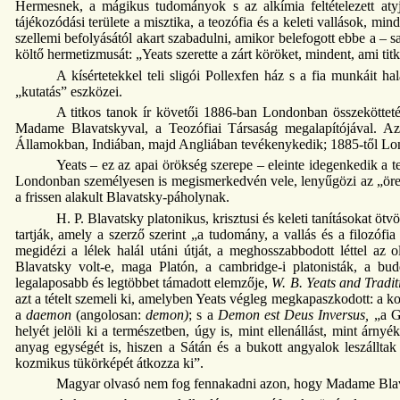
Hermesnek, a mágikus tudományok s az alkímia feltételezett aty
tájékozódási területe a misztika, a teozófia és a keleti vallások, m
szellemi befolyásától akart szabadulni, amikor belefogott ebbe a – sa
költő hermetizmusát: „Yeats szerette a zárt köröket, mindent, ami t
A kísértetekkel teli sligói Pollexfen ház s a fia munkáit hal
„kutatás” eszközei.
A titkos tanok ír követői 1886-ban Londonban összekötteté
Madame Blavatskyval, a Teozófiai Társaság megalapítójával. Az 
Államokban, Indiában, majd Angliában tevékenykedik; 1885-től Lon
Yeats – ez az apai örökség szerepe – eleinte idegenkedik a t
Londonban személyesen is megismerkedvén vele, lenyűgözi az „öreg ír
a frissen alakult Blavatsky-páholynak.
H. P. Blavatsky platonikus, krisztusi és keleti tanításokat 
tartják, amely a szerző szerint „a tudomány, a vallás és a filozófi
megidézi a lélek halál utáni útját, a meghosszabbodott léttel az 
Blavatsky volt-e, maga Platón, a cambridge-i platonisták, a b
legalaposabb és legtöbbet támadott elemzője,
W. B. Yeats and Tradit
azt a tételt szemeli ki, amelyben Yeats végleg megkapaszkodott: a ko
a
daemon
(angolosan:
demon)
; s a
Demon est Deus Inversus,
„a Go
helyét jelöli ki a természetben, úgy is, mint ellenállást, mint árn
anyag egységét is, hiszen a Sátán és a bukott angyalok leszálltak
kozmikus tükörképét átkozza ki”.
Magyar olvasó nem fog fennakadni azon, hogy Madame Blava