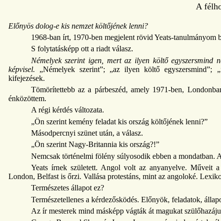
A félh
Előnyös dolog-e kis nemzet költőjének lenni?
1968-ban írt, 1970-ben megjelent rövid Yeats-tanulmányom b
S folytatásképp ott a riadt válasz.
Némelyek szerint igen, mert az ilyen költő egyszersmind n
képvisel.
„Némelyek szerint”; „az ilyen költő egyszersmind”; „
kifejezések.
Tömörítettebb az a párbeszéd, amely 1971-ben, Londonban 
énközöttem.
A régi kérdés változata.
„Ön szerint kemény feladat kis ország költőjének lenni?”
Másodpercnyi szünet után, a válasz.
„Ön szerint Nagy-Britannia kis ország?!”
Nemcsak történelmi fölény súlyosodik ebben a mondatban. A
Yeats írnek született. Angol volt az anyanyelve. Műveit a 
London, Belfast is őrzi. Vallása protestáns, mint az angoloké. Lexik
Természetes állapot ez?
Természetellenes a kérdezősködés. Előnyök, feladatok, állapo
Az ír mesterek mind másképp vágták át magukat szülőhazájuk 