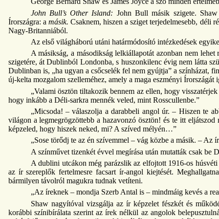
George Bernard Shaw és James Joyce a szó minden értelmébe
John Bull’s Other Island:
John Bull másik szigete. Shaw 
Írországra: a
másik.
Csaknem, hiszen a sziget terjedelmesebb, déli r
Nagy-Britanniából.
Az első világháború utáni határmódosító intézkedések egyike 
A másikság, a másodikság lelkiállapotát azonban nem lehet 
szigetére, át Dublinból Londonba, s huszonkilenc évig nem látta s
Dublinban is, „ha ugyan a csőcselék fel nem gyújtja” a színházat, fint
új-kelta mozgalom szelleméhez, amely a maga eszményi Írországát i
„Valami ösztön tiltakozik bennem az ellen, hogy visszatérjek
hogy inkább a Déli-sarkra mennék veled, mint Rosscullenbe.”
„Micsoda! – válaszolja a darabbeli angol úr. – Hiszen te 
világon a legmegrögzöttebb a hazavonzó ösztön! és te itt eljátszo
képzeled, hogy hiszek neked, mi? A szíved mélyén…”
„Sose törődj te az én szívemmel – vág közbe a másik. – Az í
A színművet tizenkét évvel megírása után mutatták csak be 
A dublini utcákon még parázslik az elfojtott 1916-os húsvéti
az ír szereplők fertelmesre facsart ír-angol kiejtését. Meghallgat
bármilyen távolról magukra tudnak vetíteni.
„Az íreknek – mondja Szerb Antal is – mindmáig kevés a real
Shaw nagyítóval vizsgálja az ír képzelet fészkét és működés
korábbi színibírálata szerint az írek nélkül az angolok belepusztul