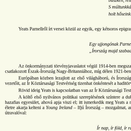
büszkén, ret
S múltunkká 
holt hőseink
Yeats Parnellről írt versei közül az egyik, egy kétsoros epig
Egy ujjongónak Parnell
„Írország majd szabad 
Az önkormányzati törvényjavaslatot végül 1914-ben megszava
csatlakozott Észak-Írország Nagy-Britanniához, míg délen 1921-ben
Európában közben lezajlott az első világháború, és Írország
vezetőit, az Ír Köztársasági Testvériség tizenhat önkéntesét a haditör
Rövid ideig Yeats is kapcsolatban van az Ír Köztársasági Test
A költő első nyilvános politikai szereplésének színtere a d
hazafias egyesület, ahová apja viszi el; itt ismerkedik meg Yeats 
életre akarja kelteni a
Young Ireland
– Ifjú Írország – mozgalmat, a
útravalóval:
Ír nap, ír föld, ír