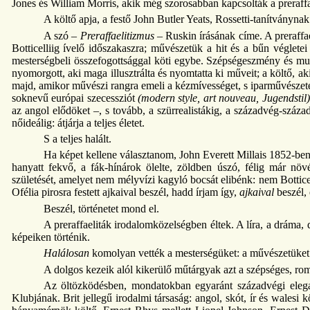
Jones és William Morris, akik még szorosabban kapcsolták a preraff
A költő apja, a festő John Butler Yeats, Rossetti-tanítványnak
A szó –
Preraffaelitizmus
– Ruskin írásának címe. A preraffael
Botticelliig ívelő időszakaszra; művészetük a hit és a bűn véglete
mesterségbeli összefogottsággal köti egybe. Szépségeszmény és mun
nyomorgott, aki maga illusztrálta és nyomtatta ki műveit; a költő, a
majd, amikor művészi rangra emeli a kézmívességet, s iparművészetet
soknevű európai szecessziót
(modern style, art nouveau, Jugendstil)
az angol elődöket –, s tovább, a szürrealistákig, a századvég-százade
nőideálig: átjárja a teljes életet.
S a teljes halált.
Ha képet kellene választanom, John Everett Millais 1852-ben 
hanyatt fekvő, a fák-hínárok ölelte, zöldben úszó, félig már növé
születését, amelyet nem mélyvízi kagyló bocsát elibénk: nem Bottice
Ofélia pirosra festett ajkaival beszél, hadd írjam így,
ajkaival
beszél, 
Beszél, történetet mond el.
A preraffaeliták irodalomközelségben éltek. A líra, a dráma
képeiken történik.
Halálosan
komolyan vették a mesterségüket: a művészetüket
A dolgos kezeik alól kikerülő műtárgyak azt a szépséges, roml
Az öltözködésben, mondatokban egyaránt századvégi eleg
Klubjának. Brit jellegű irodalmi társaság: angol, skót, ír és walesi 