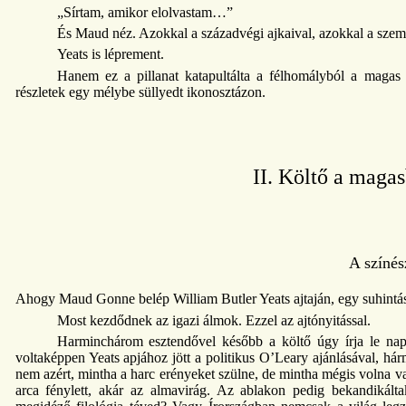
„Sírtam, amikor elolvastam…”
És Maud néz. Azokkal a századvégi ajkaival, azokkal a szem
Yeats is léprement.
Hanem ez a pillanat katapultálta a félhomályból a magas 
részletek egy mélybe süllyedt ikonosztázon.
II. Költő a maga
A színés
Ahogy Maud Gonne belép William Butler Yeats ajtaján, egy suhintáss
Most kezdődnek az igazi álmok. Ezzel az ajtónyitással.
Harminchárom esztendővel később a költő úgy írja le napló
voltaképpen Yeats apjához jött a politikus O’Leary ajánlásával, hárm
nem azért, mintha a harc erényeket szülne, de mintha mégis volna
arca fénylett, akár az almavirág. Az ablakon pedig bekandikál