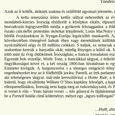
Tündéro
Azok az ír költők, akiknek szakma és szülőföld ugyanazt jelentette, 
A kelta reneszánsz íróira kettős súllyal nehezedtek az év
mondabeli-kincses Írország elsüllyedt a középkor elején, elpuszt
beavatkozás legegyszerűbb módja a gyökerek felszaggatása: a földek
északi csücskébe protestáns skótokat telepítenek; Louis MacNeice c
bérlők évszázadokon át Nyugat-Európa legolcsóbb munkaerői. Az
következtében tömegével halnak éhen vagy menekülnek külföldre
nyolcmillióról négy és fél millióra csökken. S tudjuk, ez nemcsak a
uralomban keresik a hanyatlás okát; mindig lényeges a külső ok. M
több mint tíz évig öldökölnek Írországban; a francia forradalom es
Egyesült Írek vezetője, Wolfe Tone, a franciákkal tárgyal, a felkelé
öngyilkosságot követ el, a két ország 1800-ban hivatalosan is eg
Emmetet kivégzik. A burgonyavész s a tömeges emigráció felnyit
engedményeket tesz az ír földbérlők javára; Parnell, az írek parlame
aki tehetségesen tárgyal, már-már keresztülviszi a
Home Rule,
a bi
kiderül, hogy elcsábította William O’Shea kapitány feleségét, a kapit
ellenparnellistákra, Írország nem kapja meg az önkormányzatot, és P
is verset ír róla – Yeats három verset –, tele gúnnyal és fájdalomma
be a
Parnell halála
című költeményt, melyet egy „ügyes tollforgató”
…Hullt, aho