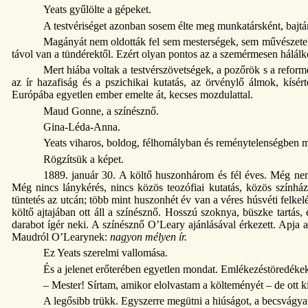
Yeats gyűlölte a gépeket.
A testvériséget azonban sosem élte meg munkatársként, bajtár
Magányát nem oldották fel sem mesterségek, sem művészetek
távol van a tündérektől. Ezért olyan pontos az a szemérmesen hálálk
Mert hiába voltak a testvérszövetségek, a pozőrök s a reform
az ír hazafiság és a pszichikai kutatás, az örvénylő álmok, kísér
Európába egyetlen ember emelte át, kecses mozdulattal.
Maud Gonne, a színésznő.
Gina-Léda-Anna.
Yeats viharos, boldog, félhomályban és reménytelenségben m
Rögzítsük a képet.
1889. január 30. A költő huszonhárom és fél éves. Még ne
Még nincs lánykérés, nincs közös teozófiai kutatás, közös színhá
tüntetés az utcán; több mint huszonhét év van a véres húsvéti felk
költő ajtajában ott áll a színésznő. Hosszú szoknya, büszke tartás,
darabot ígér neki. A színésznő O’Leary ajánlásával érkezett. Apja a d
Maudról O’Learynek:
nagyon mélyen ír.
Ez Yeats szerelmi vallomása.
És a jelenet erőterében egyetlen mondat. Emlékezéstöredékek
– Mester! Sírtam, amikor elolvastam a költeményét – de ott k
A legősibb trükk. Egyszerre megütni a hiúságot, a becsvágyat 