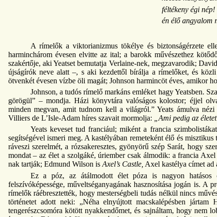
féltékeny égi nép!
én élő angyalom má
A rímelők a viktorianizmus tökélye és biztonságérzete e
harminchárom évesen elvitte az ital; a barokk művészethez kötőd
szakértője, aki Yeatset bemutatja Verlaine-nek, megzavarodik; Davids
újságírók neve alatt –, s aki kezdettől bírálja a rímelőket, és kö
ötvenkét évesen vízbe öli magát; Johnson harmincöt éves, amikor hol
Johnson, a tudós rímelő markáns emléket hagy Yeatsben. Szav
görögül” – mondja. Házi könyvtára valóságos kolostor; éjjel olv
minden megvan, amit tudnom kell a világról.” Yeats ámulva nézi a
Villiers de L’Isle-Adam híres szavait mormolja:
„Ami pedig az életet 
Yeats keveset tud franciául; miként a francia szimbolistáka
segítségével ismeri meg. A kastélyában remeteként élő és misztikus ta
ráveszi szerelmét, a rózsakeresztes, gyönyörű szép Sarát, hogy szer
mondat – az élet a szolgáké, úriember csak álmodik: a francia Axe
nak tartják; Edmund Wilson is
Axel’s Castle,
Axel kastélya címet ad 
Ez a póz, az átálmodott élet póza is nagyon hatásos eg
felszívóképessége, műveltséganyagának hasznosítása jogán is. A preraf
rímelők ráébresztették, hogy mesterségbeli tudás nélkül nincs művés
történetet adott neki: „Néha elnyújtott macskalépésben jártam
tengerészcsomóra kötött nyakkendőmet, és sajnáltam, hogy nem lo