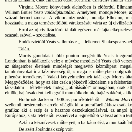
Virginia Moore könyvének alcímében is előfordul Ellman
William Butler Yeats
valóságkutatása.
Amelyben, mondja Moore, az í
század hermetizmusa. A viktorianizmustól, mondja Ellmann, minde
hozzáadta a maga természetfölötti várakozását: várta az új civilizáció
Erről az új civilizációról táplált egészen másfajta elképzel
századi szóval – szocialista.
Emlékeztetőül Yeats vallomása: „…lelkemet Shakespeare-ne
Talán.
Morris gondolatai több ponton megérintik Yeats idegrends
Londonban is találkozik vele; a művész megdicséri Yeats első verse
az átlagember életének minőségét megjavító kézműipart, mega
tanulmányokat ír a kézmívességről, s maga is műhelyben dolgozik
pihenése termékeny”. Valaki kényelmetlennek talál egy Morris álta
Meggyőződése, hogy az élet csak a jókedvű küzdelem s a felebarátsá
társadalmi – létfeltételek hideg „jobbításától” önmagában, csak a
élniük, bajtársakként kell együtt munkálkodniuk, bajtársakként, akik 
Holbrook Jackson 1908-as portrékötetéből –
William Morri
szellemű mesterember arcéle világlik ki, a preraffaelitákhoz csatl
grafika; aki a szép és a hasznos összekulcsolásával, az angol 
Európához; s aki felebaráti eszméivel a legméltóbb választ adta a t
Aztán a kézmívesek műhelyeit, a barkácsolást, a munkaáhítato
De azért ábrándnak szép volt.