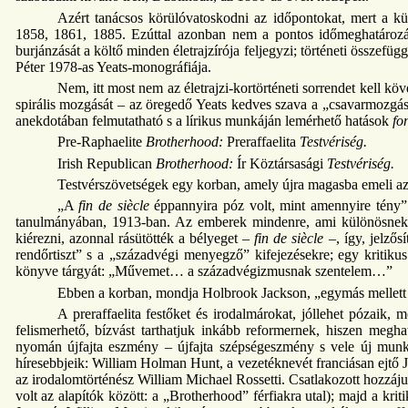
Azért tanácsos körülóvatoskodni az időpontokat, mert a kül
1858, 1861, 1885. Ezúttal azonban nem a pontos időmeghatározás 
burjánzását a költő minden életrajzírója feljegyzi; történeti összefü
Péter 1978-as Yeats-monográfiája.
Nem, itt most nem az életrajzi-kortörténeti sorrendet kell kö
spirális mozgását – az öregedő Yeats kedves szava a „csavarmozgá
anekdotában felmutatható s a lírikus munkáján lemérhető hatások
fo
Pre-Raphaelite
Brotherhood:
Preraffaelita
Testvériség.
Irish Republican
Brotherhood:
Ír Köztársasági
Testvériség.
Testvérszövetségek egy korban, amely újra magasba emeli az
„A
fin de siècle
éppannyira póz volt, mint amennyire tény”
tanulmányában, 1913-ban. Az emberek mindenre, ami különösnek t
kiérezni, azonnal rásütötték a bélyeget –
fin de siècle
–, így, jelzős
rendőrtiszt” s a „századvégi menyegző” kifejezésekre; egy kritikus 
könyve tárgyát: „Művemet… a századvégizmusnak szentelem…”
Ebben a korban, mondja Holbrook Jackson, „egymás mellet
A preraffaelita festőket és irodalmárokat, jóllehet pózaik,
felismerhető, bízvást tarthatjuk inkább reformernek, hiszen megha
nyomán újfajta eszmény – újfajta szépségeszmény s vele új munkast
híresebbjeik: William Holman Hunt, a vezetéknevét franciásan ejtő Joh
az irodalomtörténész William Michael Rossetti. Csatlakozott hozzáju
volt az alapítók között: a „Brotherhood” férfiakra utal); majd a k