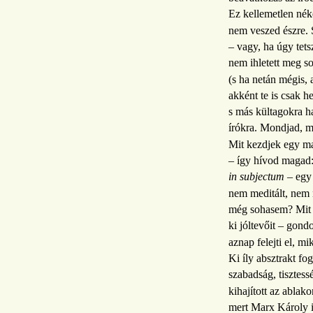
Ez kellemetlen néke
nem veszed észre. 
– vagy, ha úgy tets
nem ihletett meg soh
(s ha netán mégis, 
akként te is csak h
s más kültagokra ha
írókra. Mondjad, m
Mit kezdjek egy ma
– így hívod magad
in subjectum
– egy 
nem meditált, nem
még sohasem? Mit 
ki jóltevőit – gond
aznap felejti el, m
Ki íly absztrakt fo
szabadság, tisztess
kihajított az ablako
mert Marx Károly i