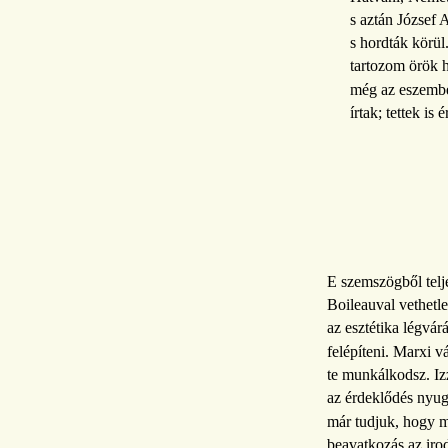
s aztán József A
s hordták körül
tartozom örök h
még az eszembe
írtak; tettek is 
E szemszögből telj
Boileauval vethetle
az esztétika légvárá
felépíteni. Marxi v
te munkálkodsz. Iz
az érdeklődés nyu
már tudjuk, hogy mi
beavatkozás az iro