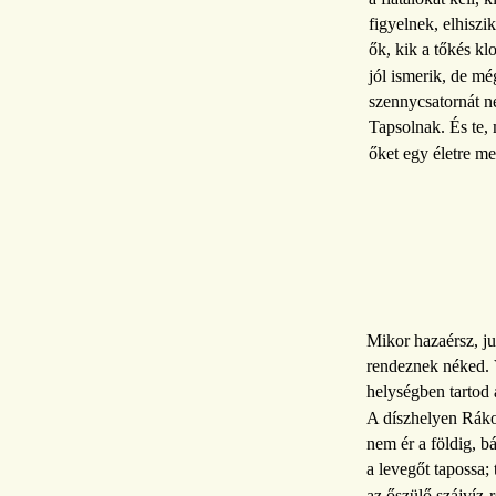
figyelnek, elhiszi
ők, kik a tőkés kl
jól ismerik, de m
szennycsatornát n
Tapsolnak. És te, 
őket egy életre m
Mikor hazaérsz, ju
rendeznek néked.
helységben tartod a
A díszhelyen Rákos
nem ér a földig, b
a levegőt tapossa; 
az őszülő szájvíz-