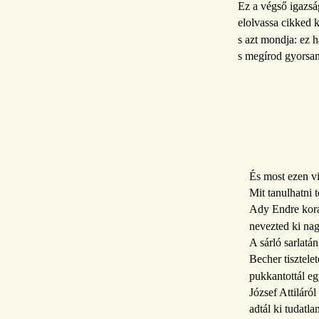
Ez a végső igazs
elolvassa cikked k
s azt mondja: ez 
s megírod gyorsan
És most ezen v
Mit tanulhatni t
Ady Endre korá
nevezted ki na
A sárló sarlatá
Becher tisztelet
pukkantottál e
József Attiláró
adtál ki tudatla