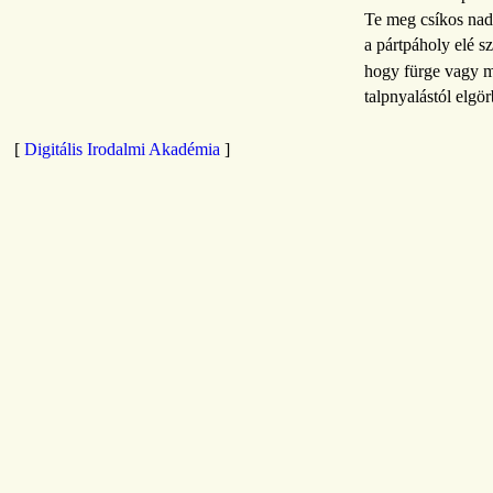
Te meg csíkos na
a pártpáholy elé s
hogy fürge vagy 
talpnyalástól elgör
[
Digitális Irodalmi Akadémia
]