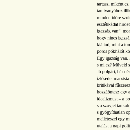
tartasz, miként ez
tanítványához ill
minden időre szól
esztétikádat hirde
igazság van”, mon
hogy nincs igazsá
kiáltod, mint a t
poros pókhálót kö
Egy igazság van, 
s mi ez? Műveid s
Jó polgári, bár n
ízlésedet marxista
kritikával fűszere
hozzáöntesz egy a
idealizmust – a p
s a szovjet tankok
s gyógyíthatlan 
melléteszel egy m
utalást a napi poli