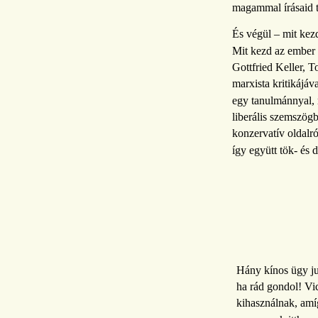
magammal írásaid t
És végül – mit kezd
Mit kezd az ember 
Gottfried Keller, T
marxista kritikájáv
egy tanulmánnyal, 
liberális szemszög
konzervatív oldalr
így együtt tök- és
Hány kínos ügy ju
ha rád gondol! Vi
kihasználnak, amí