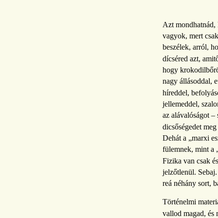
Azt mondhatnád, 
vagyok, mert csa
beszélek, arról, 
dícséred azt, amit
hogy krokodilbőrö
nagy állásoddal, 
híreddel, befolyás
jellemeddel, szalo
az alávalóságot –
dicsőségedet meg 
Dehát a „marxi es
fülemnek, mint a 
Fizika van csak és
jelzőtlenül. Sebaj
reá néhány sort, 
Történelmi materi
vallod magad, és 