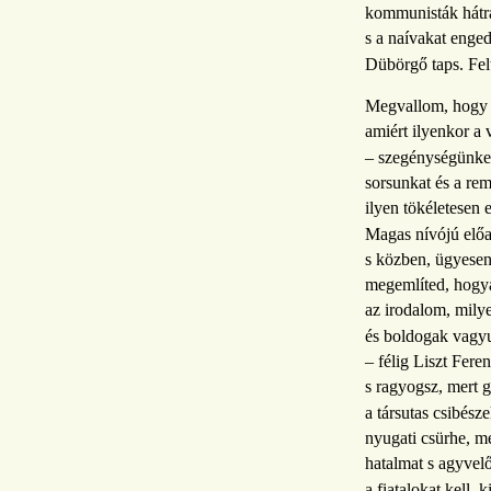
kommunisták hátrá
s a naívakat enged
Dübörgő taps. Fel
Megvallom, hogy m
amiért ilyenkor a 
– szegénységünket
sorsunkat és a re
ilyen tökéletesen e
Magas nívójú előad
s közben, ügyesen
megemlíted, hogya
az irodalom, mily
és boldogak vagyu
– félig Liszt Feren
s ragyogsz, mert 
a társutas csibész
nyugati csürhe, me
hatalmat s agyvelő
a fiatalokat kell, 