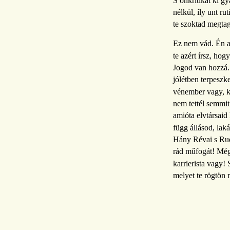
S önkritikát ki g
nélkül, íly unt ru
te szoktad megt
Ez nem vád. Én az
te azért írsz, hog
Jogod van hozzá.
jólétben terpeszk
vénember vagy, ki
nem tettél semmit
amióta elvtársaid
függ állásod, lak
Hány Révai s Rud
rád műfogát! Még
karrierista vagy!
melyet te rögtön