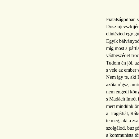
Fiatalságodban s
Dosztojevszkijér
elintézted egy g
Egyik bálványod
míg most a pártl
vádbeszédet fröcs
Tudom én jól, az
s vele az ember 
Nem így te, aki 
azóta rúgsz, amió
nem engedi köny
s Madách Imrét i
mert mindünk ör
a Tragédiát, Rák
te meg, aki a zsa
szolgálod, buzgó
a kommunista tö