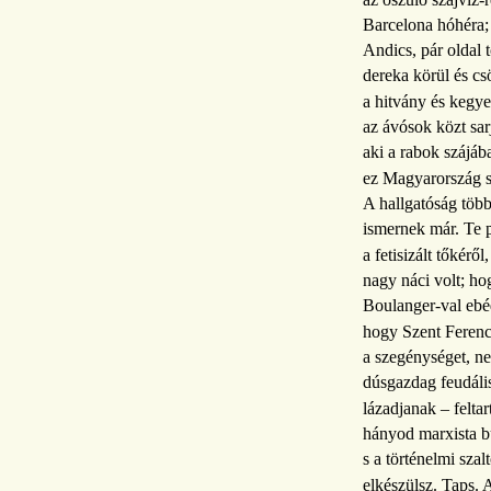
Barcelona hóhéra;
Andics, pár oldal 
dereka körül és csö
a hitvány és kegye
az ávósok közt sar
aki a rabok szájába
ez Magyarország sz
A hallgatóság többi
ismernek már. Te 
a fetisizált tőkérő
nagy náci volt; ho
Boulanger-val ebé
hogy Szent Ferenc
a szegénységet, n
dúsgazdag feudális
lázadjanak – feltar
hányod marxista b
s a történelmi szal
elkészülsz. Taps. 