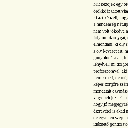
Mit kezdjek egy örö
örökké izgatott vit
ki azt képzeli, hog
a mindenség hátulj
nem volt jókedve m
folyton bizonygat,
elmondani; ki oly 
s oly keveset ért; m
gúnyolódásával, h
lényével; mi dolgo
professzorával, ak
nem ismeri, de mé
képes zörgőre szára
mondatait egymássa
vagy befejezni? – 
hogy jó megjegyzé
észrevétel is akad
de egyetlen szép m
idézhető gondolat