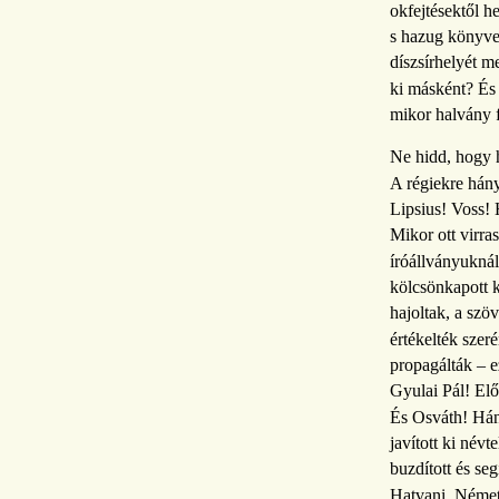
okfejtésektől h
s hazug könyvet.
díszsírhelyét 
ki másként? És m
mikor halvány 
Ne hidd, hogy 
A régiekre hán
Lipsius! Voss! 
Mikor ott virra
íróállványuknál
kölcsönkapott k
hajoltak, a szöv
értékelték szer
propagálták – e
Gyulai Pál! Elő
És Osváth! Hán
javított ki névt
buzdított és seg
Hatvani, Néme