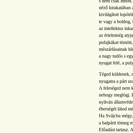
s nem csak itthon
néző kirakatában 
kivilágított lopótö
te vagy a boldog, 
az intellektus inka
az értelmiség atyja
pufajkákat tömött
mészárlásainak hír
a nagy tudós s eg
nyugat felé, a pul
Téged küldenek, m
nyugatra a párt urai
A feleséged nem kí
nehogy meglógj. 
nyilván államvéde
éberségét látod mé
Ha Svájcba mégy, 
a balpárti tömeg m
Előadást tartasz. 