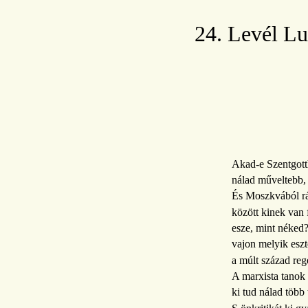
24. Levél L
Akad-e Szentgott
nálad műveltebb,
És Moszkvából rá
között kinek van 
esze, mint néked
vajon melyik eszté
a múlt század reg
A marxista tanok
ki tud nálad több 