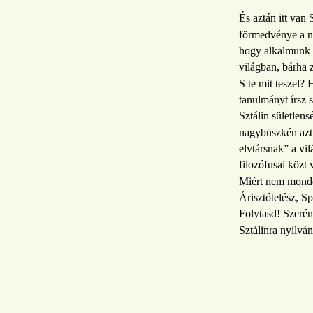
És aztán itt van S
förmedvénye a n
hogy alkalmunk n
világban, bárha z
S te mit teszel?
tanulmányt írsz 
Sztálin sületlens
nagybüszkén azt 
elvtársnak” a vi
filozófusai közt 
Miért nem mondod
Árisztótelész, Sp
Folytasd! Szerén
Sztálinra nyilván