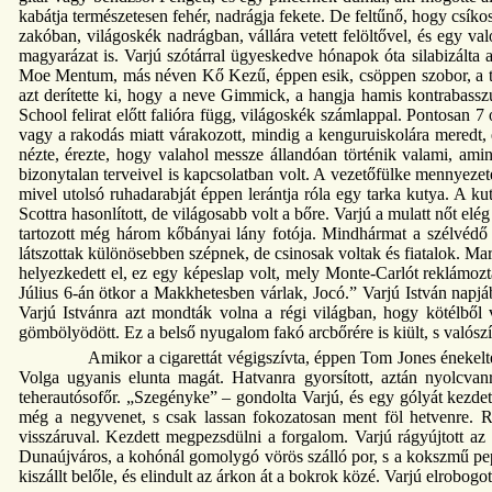
kabátja természetesen fehér, nadrágja fekete. De feltűnő, hogy csíkos
zakóban, világoskék nadrágban, vállára vetett felöltővel, és egy val
magyarázat is. Varjú szótárral ügyeskedve hónapok óta silabizálta a
Moe Mentum, más néven Kő Kezű, éppen esik, csöppen szobor, a tali
azt derítette ki, hogy a neve Gimmick, a hangja hamis kontrabassz
School felirat előtt falióra függ, világoskék számlappal. Pontosan 7 
vagy a rakodás miatt várakozott, mindig a kenguruiskolára meredt, é
nézte, érezte, hogy valahol messze állandóan történik valami, ami
bizonytalan terveivel is kapcsolatban volt. A vezetőfülke mennyezet
mivel utolsó ruhadarabját éppen lerántja róla egy tarka kutya. A k
Scottra hasonlított, de világosabb volt a bőre. Varjú a mulatt nőt el
tartozott még három kőbányai lány fotója. Mindhármat a szélvédő a
látszottak különösebben szépnek, de csinosak voltak és fiatalok. Ma
helyezkedett el, ez egy képeslap volt, mely Monte-Carlót reklámozta
Július 6-án ötkor a Makkhetesben várlak, Jocó.” Varjú István napjá
Varjú Istvánra azt mondták volna a régi világban, hogy kötélből
gömbölyödött. Ez a belső nyugalom fakó arcbőrére is kiült, s valószí
Amikor a cigarettát végigszívta, éppen Tom Jones énekelte
Volga ugyanis elunta magát. Hatvanra gyorsított, aztán nyolcvanr
teherautósofőr. „Szegényke” – gondolta Varjú, és egy gólyát kezdett
még a negyvenet, s csak lassan fokozatosan ment föl hetvenre. R
visszáruval. Kezdett megpezsdülni a forgalom. Varjú rágyújtott az ú
Dunaújváros, a kohónál gomolygó vörös szálló por, s a kokszmű pepita
kiszállt belőle, és elindult az árkon át a bokrok közé. Varjú elrobogot