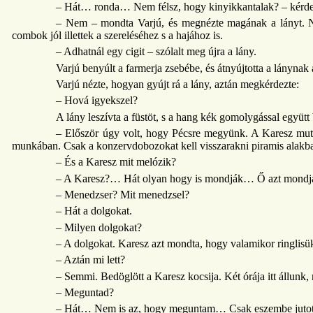
– Hát… ronda… Nem félsz, hogy kinyikkantalak? – kérdezt
– Nem – mondta Varjú, és megnézte magának a lányt. Nem 
combok jól illettek a szereléséhez s a hajához is.
– Adhatnál egy cigit – szólalt meg újra a lány.
Varjú benyúlt a farmerja zsebébe, és átnyújtotta a lánynak
Varjú nézte, hogyan gyújt rá a lány, aztán megkérdezte:
– Hová igyekszel?
A lány leszívta a füstöt, s a hang kék gomolygással együtt
– Először úgy volt, hogy Pécsre megyünk. A Karesz mutt
munkában. Csak a konzervdobozokat kell visszarakni piramis alakban
– És a Karesz mit melózik?
– A Karesz?… Hát olyan hogy is mondják… Ő azt mondja
– Menedzser? Mit menedzsel?
– Hát a dolgokat.
– Milyen dolgokat?
– A dolgokat. Karesz azt mondta, hogy valamikor ringlisük 
– Aztán mi lett?
– Semmi. Bedöglött a Karesz kocsija. Két órája itt állunk,
– Meguntad?
– Hát… Nem is az, hogy meguntam… Csak eszembe jutott,