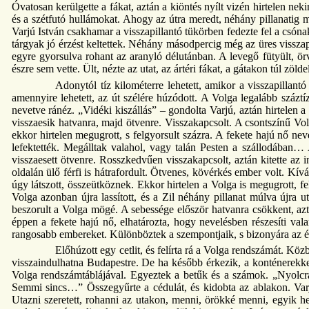
Óvatosan kerülgette a fákat, aztán a kiöntés nyílt vizén hirtelen nek
és a szétfutó hullámokat. Ahogy az útra meredt, néhány pillanatig mé
Varjú István csakhamar a visszapillantó tükörben fedezte fel a csónak
tárgyak jó érzést keltettek. Néhány másodpercig még az üres visszap
egyre gyorsulva rohant az aranyló délutánban. A levegő fütyült, ö
észre sem vette. Ült, nézte az utat, az ártéri fákat, a gátakon túl zöld
Adonytól tíz kilométerre lehetett, amikor a visszapillan
amennyire lehetett, az út szélére húzódott. A Volga legalább száztíz
nevetve ránéz. „Vidéki kiszállás” – gondolta Varjú, aztán hirtelen a 
visszaesik hatvanra, majd ötvenre. Visszakapcsolt. A csontszínű Volg
ekkor hirtelen megugrott, s felgyorsult százra. A fekete hajú nő ne
lefektették. Megálltak valahol, vagy talán Pesten a szállodában… 
visszaesett ötvenre. Rosszkedvűen visszakapcsolt, aztán kitette az 
oldalán ülő férfi is hátrafordult. Ötvenes, kövérkés ember volt. Kívá
úgy látszott, összeütköznek. Ekkor hirtelen a Volga is megugrott, f
Volga azonban újra lassított, és a Zil néhány pillanat múlva újra ut
beszorult a Volga mögé. A sebessége először hatvanra csökkent, azt
éppen a fekete hajú nő, elhatározta, hogy nevelésben részesíti va
rangosabb embereket. Különböztek a szempontjaik, s bizonyára az é
Előhúzott egy cetlit, és felírta rá a Volga rendszámát. Kö
visszaindulhatna Budapestre. De ha később érkezik, a konténerekke
Volga rendszámtáblájával. Egyeztek a betűk és a számok. „Nyolcr
Semmi sincs…” Összegyűrte a cédulát, és kidobta az ablakon. Varjú
Utazni szeretett, rohanni az utakon, menni, örökké menni, egyik hel