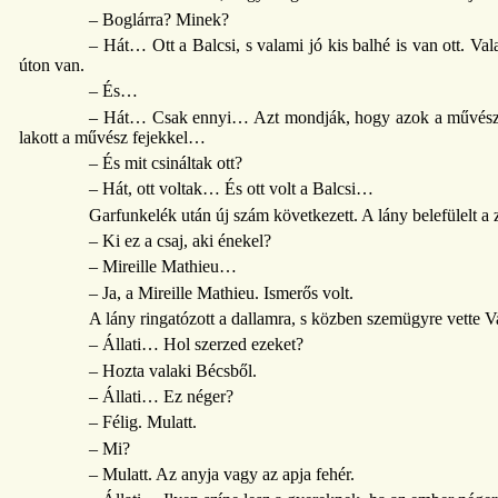
– Boglárra? Minek?
– Hát… Ott a Balcsi, s valami jó kis balhé is van ott. V
úton van.
– És…
– Hát… Csak ennyi… Azt mondják, hogy azok a művész fej
lakott a művész fejekkel…
– És mit csináltak ott?
– Hát, ott voltak… És ott volt a Balcsi…
Garfunkelék után új szám következett. A lány belefülelt a
– Ki ez a csaj, aki énekel?
– Mireille Mathieu…
– Ja, a Mireille Mathieu. Ismerős volt.
A lány ringatózott a dallamra, s közben szemügyre vette Va
– Állati… Hol szerzed ezeket?
– Hozta valaki Bécsből.
– Állati… Ez néger?
– Félig. Mulatt.
– Mi?
– Mulatt. Az anyja vagy az apja fehér.