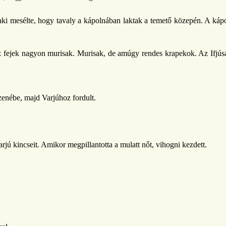
alaki mesélte, hogy tavaly a kápolnában laktak a temető közepén. A k
ek nagyon murisak. Murisak, de amúgy rendes krapekok. Az Ifjúsági 
 zenébe, majd Varjúhoz fordult.
rjú kincseit. Amikor megpillantotta a mulatt nőt, vihogni kezdett.