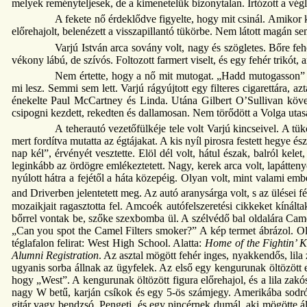
melyek reményteljesek, de a kimenetelük bizonytalan. Irtózott a végl
A fekete nő érdeklődve figyelte, hogy mit csinál. Amikor k
előrehajolt, belenézett a visszapillantó tükörbe. Nem látott magán se
Varjú István arca sovány volt, nagy és szögletes. Bőre feh
vékony lábú, de szívós. Foltozott farmert viselt, és egy fehér trikót,
Nem értette, hogy a nő mit mutogat. „Hadd mutogasson” –
mi lesz. Semmi sem lett. Varjú rágyújtott egy filteres cigarettára,
énekelte Paul McCartney és Linda. Utána Gilbert O’Sullivan köve
csipogni kezdett, rekedten és dallamosan. Nem törődött a Volga utasa
A teherautó vezetőfülkéje tele volt Varjú kincseivel. A tük
mert fordítva mutatta az égtájakat. A kis nyíl pirosra festett hegye 
nap kél”, érvényét vesztette. Elöl dél volt, hátul észak, balról kele
leginkább az ördögre emlékeztetett. Nagy, kerek arca volt, lapáttenye
nyúlott hátra a fejétől a háta közepéig. Olyan volt, mint valami em
and Driverben jelentetett meg. Az autó aranysárga volt, s az ülései f
mozaikjait ragasztotta fel. Amcoék autófelszeretési cikkeket kínál
bőrrel vontak be, szőke szexbomba ül. A szélvédő bal oldalára Camel-r
„Can you spot the Camel Filters smoker?” A kép termet ábrázol. Ol
téglafalon felirat: West High School. Alatta:
Home of the Fightin’ 
Alumni Registration
. Az asztal mögött fehér inges, nyakkendős, lila 
ugyanis sorba állnak az ügyfelek. Az első egy kengurunak öltözött e
hogy „West”. A kengurunak öltözött figura előrehajol, és a lila zak
nagy W betű, karján csíkok és egy 5-ös számjegy. Amerikába sodród
gitár vagy bendzsó. Pengeti, és egy pincérnek dumál, aki mögötte áll