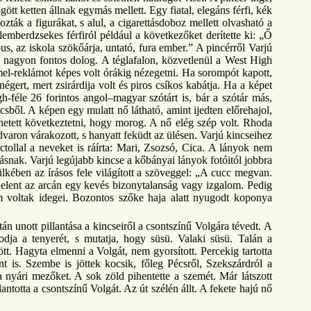
tt ketten állnak egymás mellett. Egy fiatal, elegáns férfi, kék
ták a figurákat, s alul, a cigarettásdoboz mellett olvasható a
lemberdzsekes férfiról például a következőket derítette ki: „Ő
 az iskola szökőárja, untató, fura ember.” A pincérről Varjú
y nagyon fontos dolog. A téglafalon, közvetlenül a West High
Camel-reklámot képes volt órákig nézegetni. Ha sorompót kapott,
gert, mert zsirárdija volt és piros csíkos kabátja. Ha a képet
-féle 26 forintos angol–magyar szótárt is, bár a szótár más,
sből. A képen egy mulatt nő látható, amint ijedten előrehajol,
ehetett következtetni, hogy morog. A nő elég szép volt. Rhoda
udvaron várakozott, s hanyatt feküdt az ülésen. Varjú kincseihez
tollal a neveket is ráírta: Mari, Zsozsó, Cica. A lányok nem
ásnak. Varjú legújabb kincse a kőbányai lányok fotóitól jobbra
ülkében az írásos fele világított a szöveggel: „A cucc megvan.
gjelent az arcán egy kevés bizonytalanság vagy izgalom. Pedig
m voltak idegei. Bozontos szőke haja alatt nyugodt koponya
n unott pillantása a kincseiről a csontszínű Volgára tévedt. A
odja a tenyerét, s mutatja, hogy süsü. Valaki süsü. Talán a
tt. Hagyta elmenni a Volgát, nem gyorsított. Percekig tartotta
is. Szembe is jöttek kocsik, főleg Pécsről, Szekszárdról a
 a nyári mezőket. A sok zöld pihentette a szemét. Már látszott
totta a csontszínű Volgát. Az út szélén állt. A fekete hajú nő