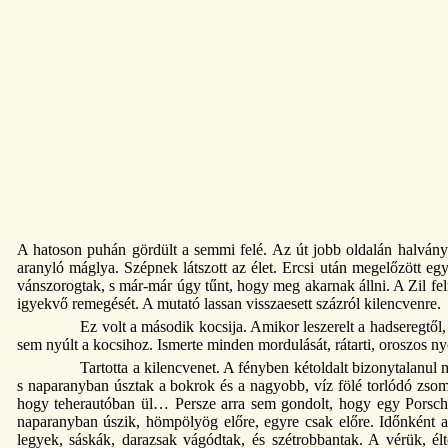
A hatoson puhán gördült a semmi felé. Az út jobb oldalán halványké
aranyló máglya. Szépnek látszott az élet. Ercsi után megelőzött egy
vánszorogtak, s már-már úgy tűnt, hogy meg akarnak állni. A Zil felm
igyekvő remegését. A mutató lassan visszaesett százról kilencvenre.
Ez volt a második kocsija. Amikor leszerelt a hadseregtől, 
sem nyúlt a kocsihoz. Ismerte minden mordulását, rátarti, oroszos nyö
Tartotta a kilencvenet. A fényben kétoldalt bizonytalanul
s naparanyban úsztak a bokrok és a nagyobb, víz fölé torlódó zsombé
hogy teherautóban ül… Persze arra sem gondolt, hogy egy Porsche
naparanyban úszik, hömpölyög előre, egyre csak előre. Időnként az 
legyek, sáskák, darazsak vágódtak, és szétrobbantak. A vérük, élt