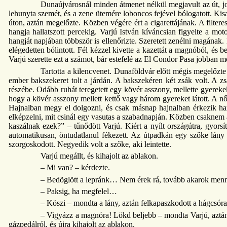
Dunaújvárosnál minden átmenet nélkül megjavult az út, jobb
lehunyta szemét, és a zene ütemére loboncos fejével bólogatott. Kisa
úton, aztán megelőzte. Közben végére ért a cigarettájának. A filte
hangja hallatszott percekig. Varjú István kíváncsian figyelte a mo
hangját napjában többször is ellenőrizte. Szeretett zenélni magának. 
elégedetten bólintott. Fél kézzel kivette a kazettát a magnóból, és
Varjú szerette ezt a számot, bár estefelé az El Condor Pasa jobban m
Tartotta a kilencvenet. Dunaföldvár előtt mégis megelőzt
ember bakszekeret tolt a járdán. A bakszekéren két zsák volt. A zsá
részébe. Odább ruhát teregetett egy kövér asszony, mellette gyerekek
hogy a kövér asszony mellett kettő vagy három gyereket látott. A n
Hajnalban megy el dolgozni, és csak másnap hajnalban érkezik haza
elképzelni, mit csinál egy vasutas a szabadnapján. Közben csaknem átg
kaszálnak ezek?” – tűnődött Varjú. Kiért a nyílt országútra, gyo
automatikusan, öntudatlanul fékezett. Az útpadkán egy szőke lány á
szorgoskodott. Negyedik volt a szőke, aki leintette.
Varjú megállt, és kihajolt az ablakon.
– Mi van? – kérdezte.
– Bedöglött a lepránk… Nem érek rá, tovább akarok menni.
– Paksig, ha megfelel…
– Köszi – mondta a lány, aztán felkapaszkodott a hágcsóra, 
– Vigyázz a magnóra! Lökd beljebb – mondta Varjú, aztán kit
gázpedálról, és újra kihajolt az ablakon.