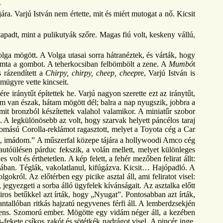
.
ra. Varjú István nem értette, mit és miért mutogat a nő. Kicsit
tapadt, mint a pulikutyák szőre. Magas fiú volt, keskeny vállú,
ga mögött. A Volga utasai sorra hátranéztek, és várták, hogy
nyomta a gombot. A teherkocsiban felbömbölt a zene. A
Mumbó
t
 rázendített a
Chirpy, chirpy, cheep, cheep
re, Varjú István is
mügyre vette kincseit.
re iránytűt építettek he. Varjú nagyon szerette ezt az iránytűt,
ttem van észak, hátam mögött dél; balra a nap nyugszik, jobbra a
, amit bronzból készítettek valahol valamikor. A miniatűr szobor
á. A legkülönösebb az volt, hogy szarvak helyett páncélos taraj
nyomású Corolla-reklámot ragasztott, melyet a Toyota cég a Car
3
, imádom.” A műszerfal közepe tájára a hollywoodi Amco cég
autóülésen párduc fekszik, a volán mellett, melyet különleges
olt és érthetetlen. A kép felett, a fehér mezőben felirat állt:
iában. Téglák, vakolatlanul, kifúgázva. Kicsit… Hajópadló. A
lgokról. Az előtérben egy picike asztal áll, ami feliratot visel:
 jegyezgeti a sorba álló ügyfelek kívánságait. Az asztalka előtt
iros betűkkel azt írták, hogy „Nyugat”. Pontosabban azt írták,
ntallóban ritkás hajzatú negyvenes férfi áll. A lemberdzsekjén
otens. Szomorú ember. Mögötte egy vidám néger áll, a kezében
-fekete csíkos zakót és sötétkék nadrágot visel. A pincér inge,