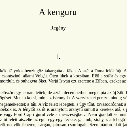
A kenguru
Regény
1.
k, fátyolos benzingőz takargatta a fákat. A szél a Duna felől fújt. A 
 csontszínű, állami Volgát. Öten ültek a kocsiban. Elöl a sofőr és egy 
ordult, és otthagyta őket. Varjú István ezt szerette a Zilben, ezeket az
először egy leprára tették, de aztán decemberben megkapta az új Zilt. Két
gését. Ment a kocsi, mint az istennyila. A szervizeket persze mindig vég
 megemelkedtek a fák. A víz felett lebegtek, s úgy tűnt, tovasodródnak 
kok is. A fénytől az út is aranylott, aranyfű simult a kerekek alá, s p
 vagy Ford Capri gurul vele a messzeségbe… Nem gondolt semmire. Él
út felett átszelte az eget egy-egy fecske, galamb, sirály, s a lebegő 
ető nedvük fehéren, sárgán, pirosan csordogált. Szentmárton alatt j