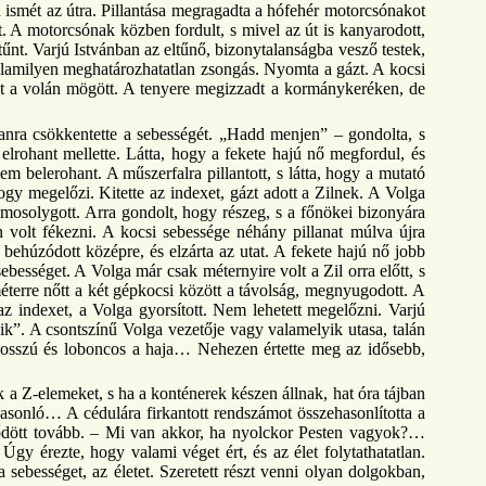
ajd ismét az útra. Pillantása megragadta a hófehér motorcsónakot
at. A motorcsónak közben fordult, s mivel az út is kanyarodott,
tűnt. Varjú Istvánban az eltűnő, bizonytalanságba vesző testek,
 valamilyen meghatározhatatlan zsongás. Nyomta a gázt. A kocsi
ült a volán mögött. A tenyere megizzadt a kormánykeréken, de
vanra csökkentette a sebességét. „Hadd menjen” – gondolta, s
 elrohant mellette. Látta, hogy a fekete hajú nő megfordul, és
nem belerohant. A műszerfalra pillantott, s látta, hogy a mutató
hogy megelőzi. Kitette az indexet, gázt adott a Zilnek. A Volga
e mosolygott. Arra gondolt, hogy részeg, s a főnökei bizonyára
n volt fékezni. A kocsi sebessége néhány pillanat múlva újra
 behúzódott középre, és elzárta az utat. A fekete hajú nő jobb
sebességet. A Volga már csak méternyire volt a Zil orra előtt, s
méterre nőtt a két gépkocsi között a távolság, megnyugodott. A
e az indexet, a Volga gyorsított. Nem lehetett megelőzni. Varjú
ik”. A csontszínű Volga vezetője vagy valamelyik utasa, talán
t hosszú és loboncos a haja… Nehezen értette meg az idősebb,
k a Z-elemeket, s ha a konténerek készen állnak, hat óra tájban
asonló… A cédulára firkantott rendszámot összehasonlította a
nődött tovább. – Mi van akkor, ha nyolckor Pesten vagyok?…
y érezte, hogy valami véget ért, és az élet folytathatatlan.
 sebességet, az életet. Szeretett részt venni olyan dolgokban,