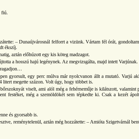
fiú.
tette: – Dunaújvárosnál felforrt a vizünk. Vártam fél órát, gondoltam
dt ékszíj.
lanatig, aztán előhúzott egy kis köteg madzagot.
totta a hosszú hajú legénynek. Az megvizsgálta, majd intett Varjúnak.
y ragadjon…
zépen gyorsult, egy perc múlva már nyolcvanon állt a mutató. Varjú a
 litert megette százon. Volt úgy, hogy többet is.
őrszoknyát viselt, ami alól még a fehérneműje is kilátszott, valamint p
ent festéket, még a szemöldökét sem tépkedte ki. Csak a kezét ápol
enne és gyorsabb is.
tve, reménytelenül, aztán még hozzátette: – Amióta Szigetvárnál bent