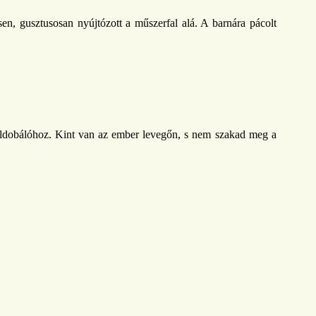
en, gusztusosan nyújtózott a műszerfal alá. A barnára pácolt
éldobálóhoz. Kint van az ember levegőn, s nem szakad meg a