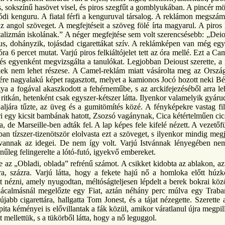
, sokszínű hasövet visel, és piros szegfűt a gomblyukában. A pincér mögö
ódi kenguru. A fiatal férfi a kenguruval társalog. A reklámon megszámoz
z angol szöveget. A megfejtéseit a szöveg fölé írta magyarul. A piros 
zmán iskolának.” A néger megfejtése sem volt szerencsésebb: „Deious,
us, dohányzik, tojásdad cigarettákat szív. A reklámképen van még eg
óra 6 percet mutat. Varjú piros felkiáltójelet tett az óra mellé. Ezt a 
s egyenként megvizsgálta a tanulókat. Legjobban Deioust szerette, a né
nek nem lehet részese. A Camel-reklám miatt vásárolta meg az Országh
ére nagyalakú képet ragasztott, melyet a kamionos Jocó hozott neki Béc
utya a fogával akaszkodott a fehérneműbe, s az arckifejezéséből arra l
ég ritkán, hetenként csak egyszer-kétszer látta. Ilyenkor valamelyik gyár
ljára tűzte, az üveg és a gumitömítés közé. A fényképekre vastag filc
ri egy kicsit bambának hatott, Zsozsó vagánynak, Cica kétértelműen cic
, de Marseille-ben adták fel. A lap képes fele kifelé nézett. A vezetőf
ban tízszer-tizenötször elolvasta ezt a szöveget, s ilyenkor mindig me
 vannak az idegei. De nem így volt. Varjú Istvánnak lényegében ne
nűleg felingerelte a lótó-futó, igyekvő embereket.
 az „Obladi, oblada” refrénű számot. A csikket kidobta az ablakon, aztá
a, százra. Varjú látta, hogy a fekete hajú nő a homloka előtt húzk
 nézni, amely nyugodtan, méltóságteljesen lépdelt a berek bokrai közö
ácalmásnál megelőzte egy Fiat, aztán néhány perc múlva egy Trabant 
jabb cigarettára, hallgatta Tom Jonest, és a tájat nézegette. Szerette
 kéményei is elővillantak a fák közül, amikor váratlanul újra megpillan
t mellettük, s a tükörből látta, hogy a nő leguggol.