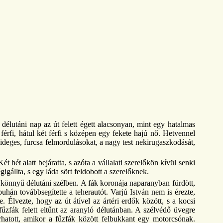
délutáni nap az út felett égett alacsonyan, mint egy hatalmas
férfi, hátul két férfi s középen egy fekete hajú nő. Hetvennel
 ideges, furcsa felmordulásokat, a nagy test nekirugaszkodását,
 hét alatt bejáratta, s azóta a vállalati szerelőkön kívül senki
igállta, s egy láda sört feldobott a szerelőknek.
a könnyű délutáni szélben. A fák koronája naparanyban fürdött,
uhán továbbsegítette a teherautót. Varjú István nem is érezte,
vezte, hogy az út átível az ártéri erdők között, s a kocsi
fűzfák felett eltűnt az aranyló délutánban. A szélvédő üvegre
árhatott, amikor a fűzfák között felbukkant egy motorcsónak.