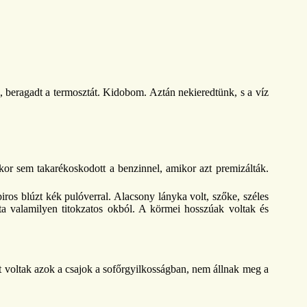
, beragadt a termosztát. Kidobom. Aztán nekieredtünk, s a víz
kkor sem takarékoskodott a benzinnel, amikor azt premizálták.
iros blúzt kék pulóverral. Alacsony lányka volt, szőke, széles
ta valamilyen titokzatos okból. A körmei hosszúak voltak és
 voltak azok a csajok a sofőrgyilkosságban, nem állnak meg a