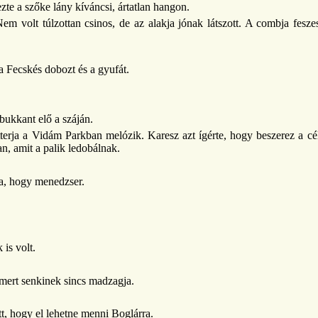
e a szőke lány kíváncsi, ártatlan hangon.
volt túlzottan csinos, de az alakja jónak látszott. A combja feszes
 a Fecskés dobozt és a gyufát.
 bukkant elő a száján.
erja a Vidám Parkban melózik. Karesz azt ígérte, hogy beszerez a c
, amit a palik ledobálnak.
, hogy menedzser.
is volt.
 mert senkinek sincs madzagja.
 hogy el lehetne menni Boglárra.