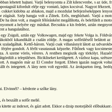
an lehetett hajtani. Varjú belenyomta a Zilt kilencvenbe, s az üde, fris
postagnál kifordult eléje egy vontató, lajtos kocsival. Nagyot fékezett
res csikket kidobta az ablakon, majd a mozdulat befejezéseképpen len
tor zúgását. Szép hangja volt a Zilnek. Erős, megbízható. Varjú a moto
De ha úton volt, a magnót félóránként megállította, és belefülelt a moto
 benyomott a helyére egy másikat. Becsukta a kis fedelet, aztán megny
ent a hangulatához.
e egy Zsiguli, aztán egy Volkswagen, majd egy fekete Volga is. Földvár
kokból kikandikált a csalán zöldje. A magas sofőrülésről belátott az 
 szaladgáltak. Kettő-három. Varjú csak villanásnyit látott az udvarokból
ő férjére gondolt. A férfit vasutasnak képzelte. Fűtőnek vagy kocsime
. A szeme vörös, véreres. A restiben megiszik egy törkölyt. Hazaérk
ördült a településen. Bicikliseket kerülgetett. A vázhoz kapa, szétszedet
rsított. A magnón már az El Condor forgott. Ebben igazán nagyok volt
llt és integetett. A lány nem volt egyedül. Az árokparton öreg, bedögl
 Elvinnél? – kérdezte a szőke lány.
és beszállt a sofőr mellé.
ette az indexet, és gázt adott. Ekkor a dzsip motorjából előbukkant az e