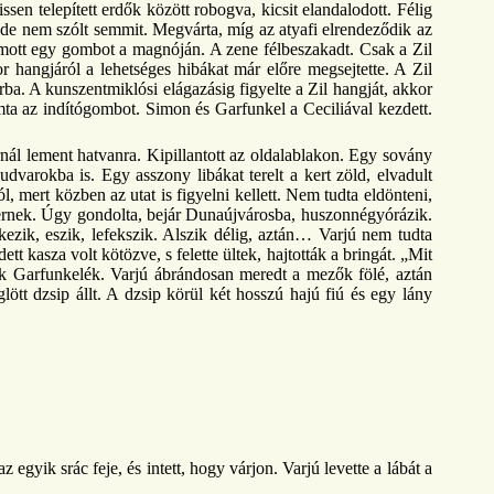
sen telepített erdők között robogva, kicsit elandalodott. Félig
, de nem szólt semmit. Megvárta, míg az atyafi elrendeződik az
yomott egy gombot a magnóján. A zene félbeszakadt. Csak a Zil
r hangjáról a lehetséges hibákat már előre megsejtette. A Zil
rba. A kunszentmiklósi elágazásig figyelte a Zil hangját, akkor
omta az indítógombot. Simon és Garfunkel a Ceciliával kezdett.
nál lement hatvanra. Kipillantott az oldalablakon. Egy sovány
udvarokba is. Egy asszony libákat terelt a kert zöld, elvadult
, mert közben az utat is figyelni kellett. Nem tudta eldönteni,
sternek. Úgy gondolta, bejár Dunaújvárosba, huszonnégyórázik.
ezik, eszik, lefekszik. Alszik délig, aztán… Varjú nem tudta
t kasza volt kötözve, s felette ültek, hajtották a bringát. „Mit
ak Garfunkelék. Varjú ábrándosan meredt a mezők fölé, aztán
ött dzsip állt. A dzsip körül két hosszú hajú fiú és egy lány
gyik srác feje, és intett, hogy várjon. Varjú levette a lábát a