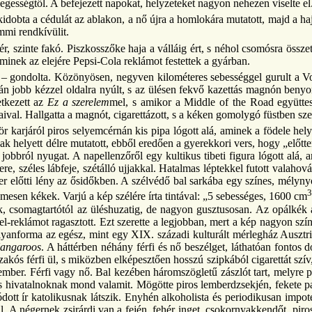
egességtől. A befejezett napokat, helyzeteket nagyon nehezen viselte el
idobta a cédulát az ablakon, a nő újra a homlokára mutatott, majd a hajá
mmi rendkívülit.
ér, szinte fakó. Piszkosszőke haja a válláig ért, s néhol csomósra össze
 aminek az elejére Pepsi-Cola reklámot festettek a gyárban.
 gondolta. Közönyösen, negyven kilométeres sebességgel gurult a Vol
 aztán jobb kézzel oldalra nyúlt, s az ülésen fekvő kazettás magnón be
tkezett az
Ez a szerelem
mel, s amikor a Middle of the Road együttes
ival. Hallgatta a magnót, cigarettázott, s a kéken gomolygó füstben sze
ör karjáról piros selyemcérnán kis pipa lógott alá, aminek a födele helyé
észak helyett délre mutatott, ebből eredően a gyerekkori vers, hogy „elő
t, jobbról nyugat. A napellenzőről egy kultikus tibeti figura lógott alá
re, széles lábfeje, szétálló ujjakkal. Hatalmas léptekkel futott valahov
ber előtti lény az ősidőkben. A szélvédő bal sarkába egy színes, mély
émesen kékek. Varjú a kép szélére írta tintával: „5 sebességes, 1600 cm
tak, csomagtartótól az üléshuzatig, de nagyon gusztusosan. Az opálkék 
eklámot ragasztott. Ezt szerette a legjobban, mert a kép nagyon színes v
yanforma az egész, mint egy XIX. századi kulturált mérlegház Ausztr
Kangaroos
. A háttérben néhány férfi és nő beszélget, láthatóan fontos do
zakós férfi ül, s miközben elképesztően hosszú szipkából cigarettát szív,
mber. Férfi vagy nő. Bal kezében háromszögletű zászlót tart, melyre p
ós hivatalnoknak mond valamit. Mögötte piros lemberdzsekjén, fekete pa
ott ír katolikusnak látszik. Enyhén alkoholista és periodikusan imp
. A négernek zsirárdi van a fején, fehér inget, csokornyakkendőt, piros