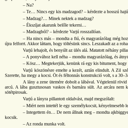
– Na?
– Te… Nincs egy kis madzagod? – kérdezte a hosszú hajú 
– Madzag?… Minek nektek a madzag?
– Ékszíjat akarunk belőle tekerni…
– Madzagból? – kérdezte Varjú rosszallóan.
– Ha nincs más – mondta a fiú, és magyarázólag még hozzá
újra felforrt. Akkor láttam, hogy töltésünk sincs. Leszakadt az a roha
Varjú lehajolt, és benyúlt az ülés alá. Matatott néhány pil
– A ponyvához kell néha – mondta magyarázólag, és átnyúj
– Kösz… Megtekerjük, kenünk rá egy kis bitument, hog
Varjú köszönésre emelte a kezét, aztán elindult. A Zil s
Szerette, ha megy a kocsi. Öt és féltonnás konstrukció volt, s a 30–34
A lány a zene ütemére dobolt a lábával. Végtelenül rövid b
arcú. A lába gusztusosan vaskos és barnára sült. Az arcára nem k
sötétpirosak.
Varjú a lányra pillantott oldalvást, majd megszólalt:
– Miért nem intettél le egy személykocsit, kényelmesebb l
– Integettem én… De nem állnak meg – mondta ajkbiggyesz
kocsik.
– Az ronda munka volt.