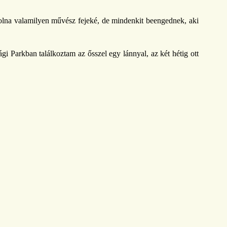
ápolna valamilyen művész fejeké, de mindenkit beengednek, aki
Parkban találkoztam az ősszel egy lánnyal, az két hétig ott