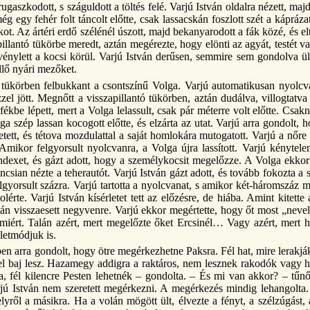
irugaszkodott, s száguldott a töltés felé. Varjú István oldalra nézett, m
g egy fehér folt táncolt előtte, csak lassacskán foszlott szét a kápráz
ot. Az ártéri erdő szélénél úszott, majd bekanyarodott a fák közé, és el
illantó tükörbe meredt, aztán megérezte, hogy elönti az agyát, testét
rvénylett a kocsi körül. Varjú István derűsen, semmire sem gondolva 
ellő nyári mezőket.
tó tükörben felbukkant a csontszínű Volga. Varjú automatikusan nyolc
zel jött. Megnőtt a visszapillantó tükörben, aztán dudálva, villogtatva
fékbe lépett, mert a Volga lelassult, csak pár méterre volt előtte. Csak
a szép lassan kocogott előtte, és elzárta az utat. Varjú arra gondolt, 
vetett, és tétova mozdulattal a saját homlokára mutogatott. Varjú a nőr
Amikor felgyorsult nyolcvanra, a Volga újra lassított. Varjú kénytele
indexet, és gázt adott, hogy a személykocsit megelőzze. A Volga ekkor
ncsian nézte a teherautót. Varjú István gázt adott, és tovább fokozta a 
elgyorsult százra. Varjú tartotta a nyolcvanat, s amikor két-háromszáz 
olérte. Varjú István kísérletet tett az előzésre, de hiába. Amint kitett
án visszaesett negyvenre. Varjú ekkor megértette, hogy őt most „nevel
lamiért. Talán azért, mert megelőzte őket Ercsinél… Vagy azért, mer
letmódjuk is.
zben arra gondolt, hogy ötre megérkezhetne Paksra. Fél hat, mire lerakjá
l baj lesz. Hazamegy addigra a raktáros, nem lesznek rakodók vagy h
a, fél kilencre Pesten lehetnék – gondolta. – És mi van akkor? – tű
 István nem szeretett megérkezni. A megérkezés mindig lehangolta. Úg
yről a másikra. Ha a volán mögött ült, élvezte a fényt, a szélzúgást, a